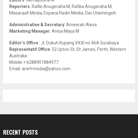
C
Reporters
: Rafiki Anugeraha M, Rafika Anugeraha M,
Masaraafi Media, Espana Radin Media, Dwi Utariningsih
H
Administrative & Secretary
: Ameerah Alexa
Marketing Manager
: Anisa Maya M
Editor’s Office
: Jl. Dukuh Kupang XXXI no.46A Surabaya
Representatif Office
: 52 Upton St, St James, Perth, Western
Australia
Mobile:+ 6288901884977
Email: ariefrmedia@yahoo.com
RECENT POSTS