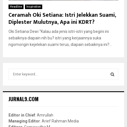
Headline
Inspiration
Ceramah Oki Setiana: Istri Jelekkan Suami,
Diplester Mulutnya, Apa ini KDRT?
Oki Setiana Dewi “Kalau ada jenis istri-istri yang begini ini
sebaiknya diapain nih bu? istri yang kerjaannya suka
ngomongin kejelekan suami terus, diapain sebaiknya ini?...
S
e
a
S
r
c
E
JURNAL9.COM
h
f
A
o
Editor in Chief
: Amrullah
r
R
Managing Editor
: Arief Rahman Media
:
Editors
: Gemayudha M