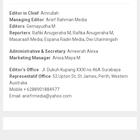
f
A
o
Editor in Chief
: Amrullah
r
R
Managing Editor
: Arief Rahman Media
:
Editors
: Gemayudha M
C
Reporters
: Rafiki Anugeraha M, Rafika Anugeraha M,
Masaraafi Media, Espana Radin Media, Dwi Utariningsih
H
Administrative & Secretary
: Ameerah Alexa
Marketing Manager
: Anisa Maya M
Editor’s Office
: Jl. Dukuh Kupang XXXI no.46A Surabaya
Representatif Office
: 52 Upton St, St James, Perth, Western
Australia
Mobile:+ 6288901884977
Email: ariefrmedia@yahoo.com