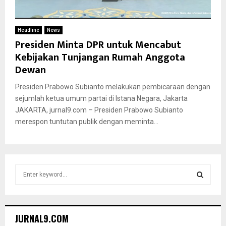
Headline
News
Presiden Minta DPR untuk Mencabut
Kebijakan Tunjangan Rumah Anggota
Dewan
Presiden Prabowo Subianto melakukan pembicaraan dengan
sejumlah ketua umum partai di Istana Negara, Jakarta
JAKARTA, jurnal9.com – Presiden Prabowo Subianto
merespon tuntutan publik dengan meminta...
S
e
a
S
r
c
E
JURNAL9.COM
h