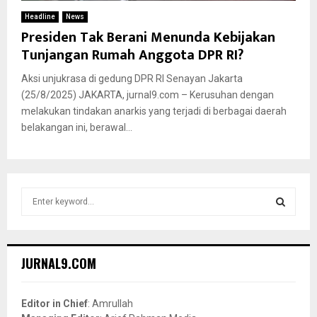
Headline
News
Presiden Tak Berani Menunda Kebijakan
Tunjangan Rumah Anggota DPR RI?
Aksi unjukrasa di gedung DPR RI Senayan Jakarta
(25/8/2025) JAKARTA, jurnal9.com – Kerusuhan dengan
melakukan tindakan anarkis yang terjadi di berbagai daerah
belakangan ini, berawal...
S
e
a
S
r
c
E
JURNAL9.COM
h
f
A
o
Editor in Chief
: Amrullah
r
R