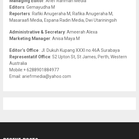
Managing Editor
: Arief Rahman Media
:
Editors
: Gemayudha M
C
Reporters
: Rafiki Anugeraha M, Rafika Anugeraha M,
Masaraafi Media, Espana Radin Media, Dwi Utariningsih
H
Administrative & Secretary
: Ameerah Alexa
Marketing Manager
: Anisa Maya M
Editor’s Office
: Jl. Dukuh Kupang XXXI no.46A Surabaya
Representatif Office
: 52 Upton St, St James, Perth, Western
Australia
Mobile:+ 6288901884977
Email: ariefrmedia@yahoo.com