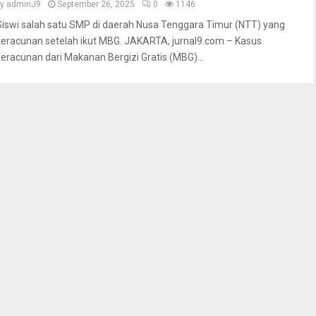
by
adminJ9
September 26, 2025
0
1146
Siswi salah satu SMP di daerah Nusa Tenggara Timur (NTT) yang
keracunan setelah ikut MBG. JAKARTA, jurnal9.com – Kasus
keracunan dari Makanan Bergizi Gratis (MBG)...