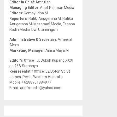
Editor in Chief
: Amrullah
r
R
Managing Editor
: Arief Rahman Media
:
Editors
: Gemayudha M
C
Reporters
: Rafiki Anugeraha M, Rafika
Anugeraha M, Masaraafi Media, Espana
H
Radin Media, Dwi Utariningsih
Administrative & Secretary
: Ameerah
Alexa
Marketing Manager
: Anisa Maya M
Editor’s Office
: Jl. Dukuh Kupang XXXI
no.46A Surabaya
Representatif Office
: 52 Upton St, St
James, Perth, Western Australia
Mobile:+ 6288901884977
Email: ariefrmedia@yahoo.com