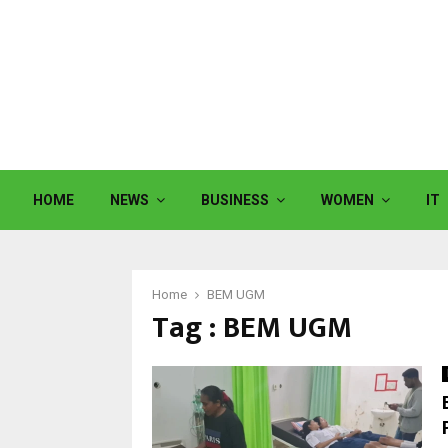
HOME
NEWS
BUSINESS
WOMEN
IT
Home
BEM UGM
Tag : BEM UGM