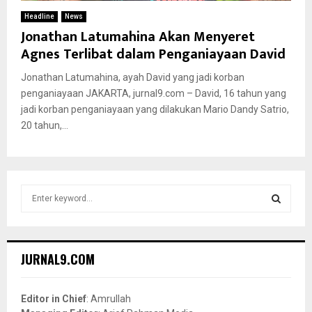
Headline
News
Jonathan Latumahina Akan Menyeret
Agnes Terlibat dalam Penganiayaan David
Jonathan Latumahina, ayah David yang jadi korban
penganiayaan JAKARTA, jurnal9.com – David, 16 tahun yang
jadi korban penganiayaan yang dilakukan Mario Dandy Satrio,
20 tahun,...
S
e
a
S
r
c
E
JURNAL9.COM
h
f
A
o
Editor in Chief
: Amrullah
r
R