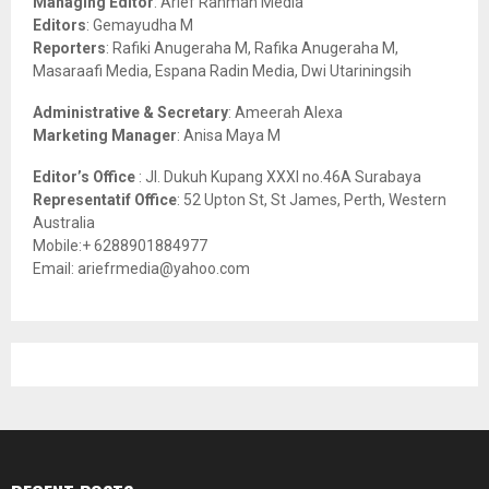
Managing Editor
: Arief Rahman Media
:
Editors
: Gemayudha M
C
Reporters
: Rafiki Anugeraha M, Rafika Anugeraha M,
Masaraafi Media, Espana Radin Media, Dwi Utariningsih
H
Administrative & Secretary
: Ameerah Alexa
Marketing Manager
: Anisa Maya M
Editor’s Office
: Jl. Dukuh Kupang XXXI no.46A Surabaya
Representatif Office
: 52 Upton St, St James, Perth, Western
Australia
Mobile:+ 6288901884977
Email: ariefrmedia@yahoo.com