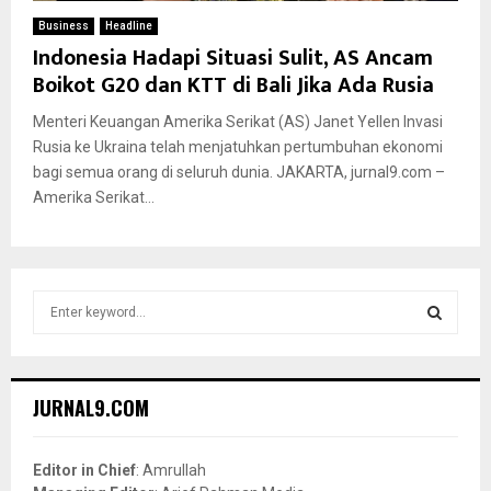
Business
Headline
Indonesia Hadapi Situasi Sulit, AS Ancam
Boikot G20 dan KTT di Bali Jika Ada Rusia
Menteri Keuangan Amerika Serikat (AS) Janet Yellen Invasi
Rusia ke Ukraina telah menjatuhkan pertumbuhan ekonomi
bagi semua orang di seluruh dunia. JAKARTA, jurnal9.com –
Amerika Serikat...
S
e
a
S
r
c
E
JURNAL9.COM
h
f
A
o
Editor in Chief
: Amrullah
r
R