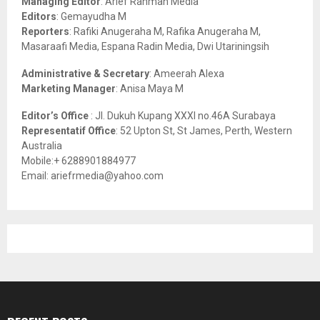
Managing Editor
: Arief Rahman Media
:
Editors
: Gemayudha M
C
Reporters
: Rafiki Anugeraha M, Rafika Anugeraha M,
Masaraafi Media, Espana Radin Media, Dwi Utariningsih
H
Administrative & Secretary
: Ameerah Alexa
Marketing Manager
: Anisa Maya M
Editor’s Office
: Jl. Dukuh Kupang XXXI no.46A Surabaya
Representatif Office
: 52 Upton St, St James, Perth, Western
Australia
Mobile:+ 6288901884977
Email: ariefrmedia@yahoo.com