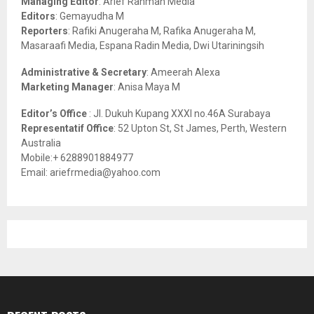
Managing Editor
: Arief Rahman Media
:
Editors
: Gemayudha M
C
Reporters
: Rafiki Anugeraha M, Rafika Anugeraha M,
Masaraafi Media, Espana Radin Media, Dwi Utariningsih
H
Administrative & Secretary
: Ameerah Alexa
Marketing Manager
: Anisa Maya M
Editor’s Office
: Jl. Dukuh Kupang XXXI no.46A Surabaya
Representatif Office
: 52 Upton St, St James, Perth, Western
Australia
Mobile:+ 6288901884977
Email: ariefrmedia@yahoo.com