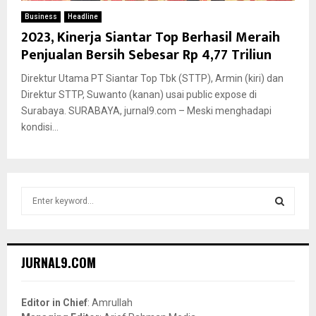
Business
Headline
2023, Kinerja Siantar Top Berhasil Meraih
Penjualan Bersih Sebesar Rp 4,77 Triliun
Direktur Utama PT Siantar Top Tbk (STTP), Armin (kiri) dan
Direktur STTP, Suwanto (kanan) usai public expose di
Surabaya. SURABAYA, jurnal9.com – Meski menghadapi
kondisi...
S
e
a
S
r
c
E
JURNAL9.COM
h
f
A
o
Editor in Chief
: Amrullah
r
R