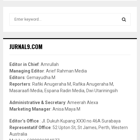
S
e
a
S
r
c
E
JURNAL9.COM
h
f
A
o
Editor in Chief
: Amrullah
r
R
Managing Editor
: Arief Rahman Media
:
Editors
: Gemayudha M
C
Reporters
: Rafiki Anugeraha M, Rafika Anugeraha M,
Masaraafi Media, Espana Radin Media, Dwi Utariningsih
H
Administrative & Secretary
: Ameerah Alexa
Marketing Manager
: Anisa Maya M
Editor’s Office
: Jl. Dukuh Kupang XXXI no.46A Surabaya
Representatif Office
: 52 Upton St, St James, Perth, Western
Australia