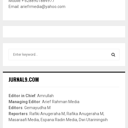
Mobile:+ 6288901884977
Email: ariefrmedia@yahoo.com
S
e
a
S
r
c
E
JURNAL9.COM
h
f
A
o
Editor in Chief
: Amrullah
r
R
Managing Editor
: Arief Rahman Media
:
Editors
: Gemayudha M
C
Reporters
: Rafiki Anugeraha M, Rafika Anugeraha M,
Masaraafi Media, Espana Radin Media, Dwi Utariningsih
H