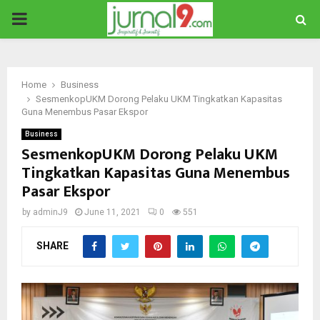
PRIMARY
MENU
Home
Business
SesmenkopUKM Dorong Pelaku UKM Tingkatkan Kapasitas
Guna Menembus Pasar Ekspor
Business
SesmenkopUKM Dorong Pelaku UKM
Tingkatkan Kapasitas Guna Menembus
Pasar Ekspor
by
adminJ9
June 11, 2021
0
551
SHARE