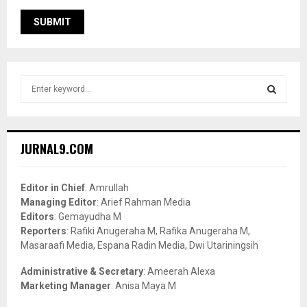
S
e
a
S
r
c
E
JURNAL9.COM
h
f
A
o
Editor in Chief
: Amrullah
r
R
Managing Editor
: Arief Rahman Media
:
Editors
: Gemayudha M
C
Reporters
: Rafiki Anugeraha M, Rafika Anugeraha M,
Masaraafi Media, Espana Radin Media, Dwi Utariningsih
H
Administrative & Secretary
: Ameerah Alexa
Marketing Manager
: Anisa Maya M