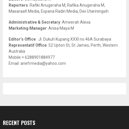
C
Reporters
: Rafiki Anugeraha M, Rafika Anugeraha M,
Masaraafi Media, Espana Radin Media, Dwi Utariningsih
H
Administrative & Secretary
: Ameerah Alexa
Marketing Manager
: Anisa Maya M
Editor’s Office
: Jl. Dukuh Kupang XXXI no.46A Surabaya
Representatif Office
: 52 Upton St, St James, Perth, Western
Australia
Mobile:+ 6288901884977
Email: ariefrmedia@yahoo.com
RECENT POSTS