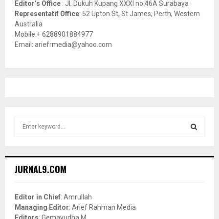
Editor’s Office
: Jl. Dukuh Kupang XXXI no.46A Surabaya
Representatif Office
: 52 Upton St, St James, Perth, Western
Australia
Mobile:+ 6288901884977
Email: ariefrmedia@yahoo.com
S
e
a
S
r
c
E
JURNAL9.COM
h
f
A
o
Editor in Chief
: Amrullah
r
R
Managing Editor
: Arief Rahman Media
:
Editors
: Gemayudha M