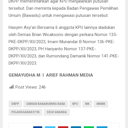
DKPP memerintahkan agar KPU menjalankan putusan
tersebut. Dan meminta kepada Badan Pengawas Pemilihan
Umum (Bawaslu) untuk mengawasi putusan tersebut.
Hasyim Asy’ari Bersama 6 anggota KPU lainnya diadukan
oleh Demas Brian Wicaksono dengan perkara Nomor 135-
PKE-DKPP/XII/2023, Imam Munandar B Nomor 136-PKE-
DKPP/XII/2023, PH Hariyanto Nomor 137-PKE-
DKPP/XII/2023, dan Rumondang Damanik Nomor 141-PKE-
DKPP/XII/2023.
GEMAYUDHA M I ARIEF RAHMAN MEDIA
Post Views:
246
DKPP
GIBRAN RAKABUMING RAKA
KPU
MK
MKMK
PELANGGARAN ETIK
SELVI ANANDA