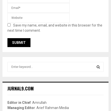
Save my name, email, and website in this browser for the
next time I comment.
S
e
a
S
r
c
E
JURNAL9.COM
h
f
A
o
Editor in Chief
: Amrullah
r
R
Managing Editor
: Arief Rahman Media