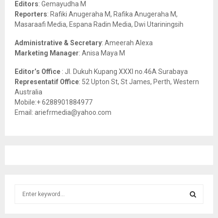
:
Editors
: Gemayudha M
C
Reporters
: Rafiki Anugeraha M, Rafika Anugeraha M,
Masaraafi Media, Espana Radin Media, Dwi Utariningsih
H
Administrative & Secretary
: Ameerah Alexa
Marketing Manager
: Anisa Maya M
Editor’s Office
: Jl. Dukuh Kupang XXXI no.46A Surabaya
Representatif Office
: 52 Upton St, St James, Perth, Western
Australia
Mobile:+ 6288901884977
Email: ariefrmedia@yahoo.com
S
e
a
S