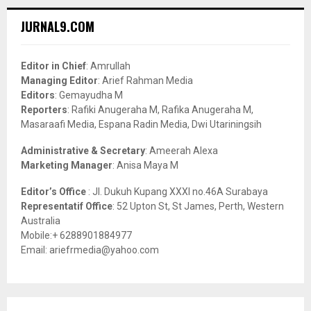
r
c
E
JURNAL9.COM
h
f
A
o
Editor in Chief
: Amrullah
r
R
Managing Editor
: Arief Rahman Media
:
Editors
: Gemayudha M
C
Reporters
: Rafiki Anugeraha M, Rafika Anugeraha M,
Masaraafi Media, Espana Radin Media, Dwi Utariningsih
H
Administrative & Secretary
: Ameerah Alexa
Marketing Manager
: Anisa Maya M
Editor’s Office
: Jl. Dukuh Kupang XXXI no.46A Surabaya
Representatif Office
: 52 Upton St, St James, Perth, Western
Australia
Mobile:+ 6288901884977
Email: ariefrmedia@yahoo.com