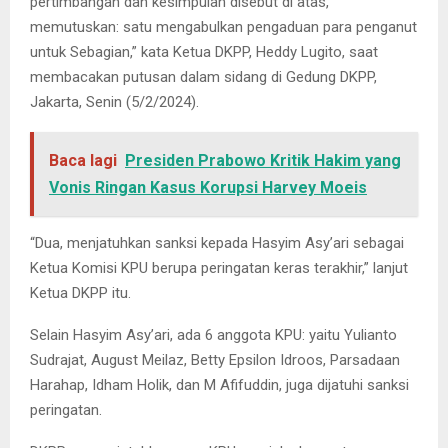
pertimbangan dan kesimpulan disebut di atas,
memutuskan: satu mengabulkan pengaduan para penganut
untuk Sebagian,” kata Ketua DKPP, Heddy Lugito, saat
membacakan putusan dalam sidang di Gedung DKPP,
Jakarta, Senin (5/2/2024).
Baca lagi
Presiden Prabowo Kritik Hakim yang
Vonis Ringan Kasus Korupsi Harvey Moeis
“Dua, menjatuhkan sanksi kepada Hasyim Asy’ari sebagai
Ketua Komisi KPU berupa peringatan keras terakhir,” lanjut
Ketua DKPP itu.
Selain Hasyim Asy’ari, ada 6 anggota KPU: yaitu Yulianto
Sudrajat, August Meilaz, Betty Epsilon Idroos, Parsadaan
Harahap, Idham Holik, dan M Afifuddin, juga dijatuhi sanksi
peringatan.