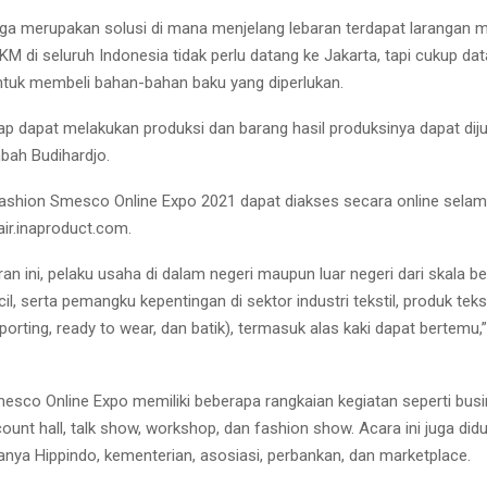
uga merupakan solusi di mana menjelang lebaran terdapat larangan mu
KM di seluruh Indonesia tidak perlu datang ke Jakarta, tapi cukup da
ntuk membeli bahan-bahan baku yang diperlukan.
tap dapat melakukan produksi dan barang hasil produksinya dapat dij
mbah Budihardjo.
shion Smesco Online Expo 2021 dapat diakses secara online selam
air.inaproduct.com.
an ini, pelaku usaha di dalam negeri maupun luar negeri dari skala be
l, serta pemangku kepentingan di sektor industri tekstil, produk tekst
porting, ready to wear, dan batik), termasuk alas kaki dapat bertemu,
esco Online Expo memiliki beberapa rangkaian kegiatan seperti bus
ount hall, talk show, workshop, dan fashion show. Acara ini juga did
ranya Hippindo, kementerian, asosiasi, perbankan, dan marketplace.