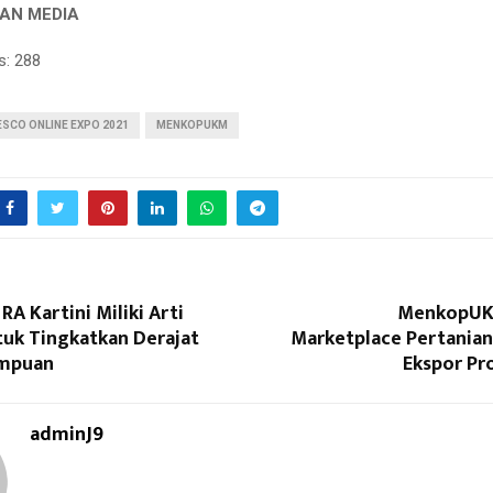
AN MEDIA
s:
288
SCO ONLINE EXPO 2021
MENKOPUKM
RA Kartini Miliki Arti
MenkopUKM
tuk Tingkatkan Derajat
Marketplace Pertanian
mpuan
Ekspor Pr
adminJ9