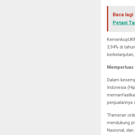
Baca lagi
Petani Ta
KemenkopUKM 
3,94% di tahu
berkelanjutan
Memperluas 
Dalam kesemp
Indonesia (Hi
memanfaatkan
penjualannya 
“Pameran onli
mendukung pr
Nasional, dan 