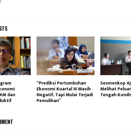
STS
rogram
“Prediksi Pertumbuhan
Sesmenkop Aj
Ekonomi
Ekonomi Kuartal III Masih
Melihat Peluan
MKM dan
Negatif, Tapi Mulai Terjadi
Tengah Kondis
duktif
Pemulihan”
MMENT