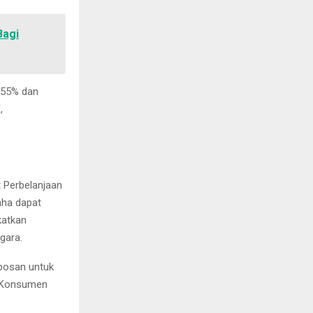
Bagi
,55% dan
,
 Perbelanjaan
aha dapat
katkan
gara.
bosan untuk
i Konsumen