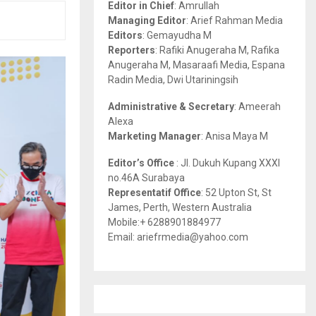
Editor in Chief
: Amrullah
r
R
Managing Editor
: Arief Rahman Media
:
Editors
: Gemayudha M
C
Reporters
: Rafiki Anugeraha M, Rafika
Anugeraha M, Masaraafi Media, Espana
H
Radin Media, Dwi Utariningsih
Administrative & Secretary
: Ameerah
Alexa
Marketing Manager
: Anisa Maya M
Editor’s Office
: Jl. Dukuh Kupang XXXI
no.46A Surabaya
Representatif Office
: 52 Upton St, St
James, Perth, Western Australia
Mobile:+ 6288901884977
Email: ariefrmedia@yahoo.com