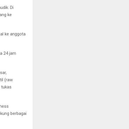
dik. Di
tang ke
ual ke anggota
a 24 jam
sar,
il (raw
” tukas
iness
ukung berbagai