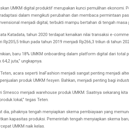
kan UMKM digital produktif merupakan kunci pemulihan ekonomi. P
radaptasi dalam mengikuti perubahan dan membaca permintaan pasa
onvensional menjadi digital, terbukti mampu bertahan di tengah masa 
ata Katadata, tahun 2020 terdapat kenaikan nilai transaksi e-comm
ri Rp205,5 triliun pada tahun 2019 menjadi Rp266,3 triliun di tahun 20
ikian, baru 18% UMKM onboarding dalam platform digital dari total
 64,2 juta,” ungkapnya.
ut Teten, acara seperti InaFashion menjadi sangat penting menjadi alte
enjualan produk UMKM fesyen. Bahkan, menjadi penting bagi industri
ari Smesco menjadi warehouse produk UMKM. Saatnya sekarang kita 
roduk lokal,” tegas Teten.
anjut dia, pihaknya tengah menyiapkan skema pembiayaan yang mem
tkan kapasitas produksi. Pemerintah tengah menyiapkan skema bar
cepat UMKM naik kelas.