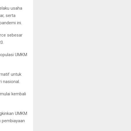
elaku usaha
r, serta
pandemi ini.
erce sebesar
20.
 populasi UMKM
rnatif untuk
 nasional.
mulai kembali
ungkinkan UMKM
u pembiayaan