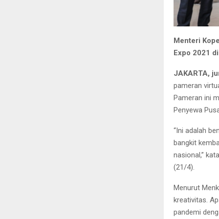
Menteri Kop
Expo 2021 di
JAKARTA, ju
pameran virtu
Pameran ini m
Penyewa Pusat
“Ini adalah b
bangkit kemba
nasional,” ka
(21/4).
Menurut Menko
kreativitas. 
pandemi denga