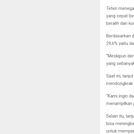
Teten menegas
yang cepat be
beralih dari k
Berdasarkan d
29,6% yaitu da
“Meskipun dem
yang sebanyak
Saat ini, lanj
mendongkrak p
“Kami ingin d
menampilkan p
Selain itu, l
bisa meningka
untuk memper