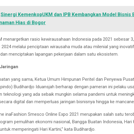
Sinergi KemenkopUKM dan IPB Kembangkan Model Bisnis 
naman Hias di Bogor
menargetkan rasio kewirausahaan Indonesia pada 2021 sebesar 3
n 2024 melalui penciptaan wirausaha muda atau milenial yang inovatif
, dan menciptakan lapangan pekerjaan dalam satu ekosistem.
Jaringan
atan yang sama, Ketua Umum Himpunan Peritel dan Penyewa Pusat
ppindo) Budihardjo Iduansjah berharap dengan pameran ini pelaku us
 teknologi yang ada sebaik mungkin selama pandemi untuk mening
secara digital dan memperluas jaringan bisnisnya hingga ke mancane
ne inaFashion Smesco Online Expo 2021 merupakan salah satu tero
ogram pemulihan ekonomi nasional, Bangga Buatan Indonesia, Har
untuk memperingati Hari Kartini,” kata Budihardjo.