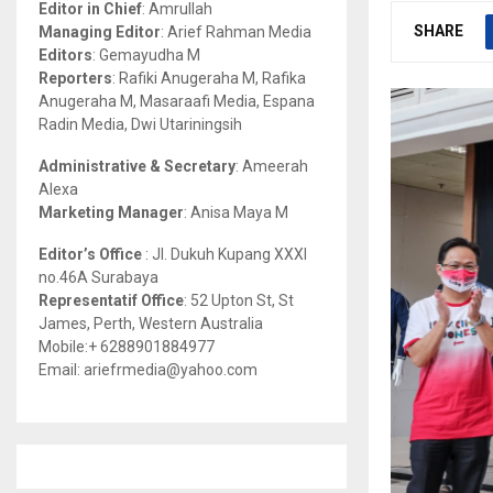
Editor in Chief
: Amrullah
r
R
SHARE
Managing Editor
: Arief Rahman Media
:
Editors
: Gemayudha M
C
Reporters
: Rafiki Anugeraha M, Rafika
Anugeraha M, Masaraafi Media, Espana
H
Radin Media, Dwi Utariningsih
Administrative & Secretary
: Ameerah
Alexa
Marketing Manager
: Anisa Maya M
Editor’s Office
: Jl. Dukuh Kupang XXXI
no.46A Surabaya
Representatif Office
: 52 Upton St, St
James, Perth, Western Australia
Mobile:+ 6288901884977
Email: ariefrmedia@yahoo.com