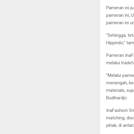
Pameran ini j
pameran ini, U
pameran ini u
“Sehingga, te
Hippindo,” ta
Pameran InaFa
melalui tradef
“Melalui pamer
menengah, keci
materials, sup
Budihardjo.
InaFashion Sm
matching, disc
pihak, di anta