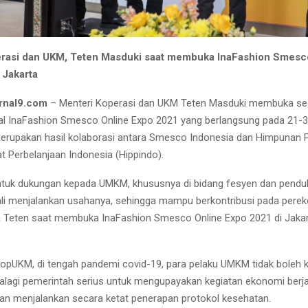
erasi dan UKM, Teten Masduki saat membuka InaFashion Smesc
 Jakarta
rnal9.com
– Menteri Koperasi dan UKM Teten Masduki membuka se
al InaFashion Smesco Online Expo 2021 yang berlangsung pada 21-30
erupakan hasil kolaborasi antara Smesco Indonesia dan Himpunan P
 Perbelanjaan Indonesia (Hippindo).
entuk dukungan kepada UMKM, khususnya di bidang fesyen dan pend
li menjalankan usahanya, sehingga mampu berkontribusi pada pere
ta Teten saat membuka InaFashion Smesco Online Expo 2021 di Jakar
pUKM, di tengah pandemi covid-19, para pelaku UMKM tidak boleh k
Apalagi pemerintah serius untuk mengupayakan kegiatan ekonomi berja
n menjalankan secara ketat penerapan protokol kesehatan.