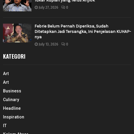
Tukar Rupiah yang Terus Anjlok
July 27, 2026
0
Febrie Belum Pernah Diperiksa, Sudah
Ditetapkan Jadi Tersangka, Ini Penjelasan KUHAP-
nya
July 13, 2026
0
KATEGORI
Art
Art
Business
Culinary
Headline
Inspiration
IT