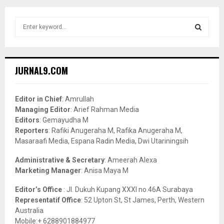
S
e
a
S
r
c
E
JURNAL9.COM
h
f
A
o
Editor in Chief
: Amrullah
r
R
Managing Editor
: Arief Rahman Media
:
Editors
: Gemayudha M
C
Reporters
: Rafiki Anugeraha M, Rafika Anugeraha M,
Masaraafi Media, Espana Radin Media, Dwi Utariningsih
H
Administrative & Secretary
: Ameerah Alexa
Marketing Manager
: Anisa Maya M
Editor’s Office
: Jl. Dukuh Kupang XXXI no.46A Surabaya
Representatif Office
: 52 Upton St, St James, Perth, Western
Australia
Mobile:+ 6288901884977