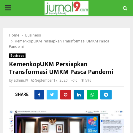
PRIMARY
MENU
Home
Business
KemenkopUKM Persiapkan Transformasi UMKM Pasca
Pandemi
Business
KemenkopUKM Persiapkan
Transformasi UMKM Pasca Pandemi
by
adminJ9
September 17, 2020
0
596
SHARE