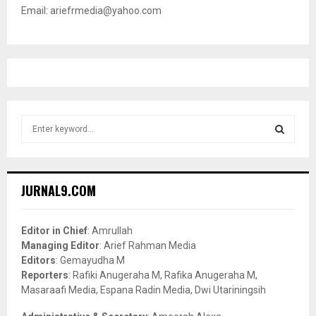
Email: ariefrmedia@yahoo.com
S
e
a
S
r
c
E
JURNAL9.COM
h
f
A
o
Editor in Chief
: Amrullah
r
R
Managing Editor
: Arief Rahman Media
:
Editors
: Gemayudha M
C
Reporters
: Rafiki Anugeraha M, Rafika Anugeraha M,
Masaraafi Media, Espana Radin Media, Dwi Utariningsih
H