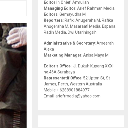
Editor in Chief
: Amrullah
r
R
Managing Editor
: Arief Rahman Media
:
Editors
: Gemayudha M
C
Reporters
: Rafiki Anugeraha M, Rafika
Anugeraha M, Masaraafi Media, Espana
H
Radin Media, Dwi Utariningsih
Administrative & Secretary
: Ameerah
Alexa
Marketing Manager
: Anisa Maya M
Editor’s Office
: Jl. Dukuh Kupang XXXI
no.46A Surabaya
Representatif Office
: 52 Upton St, St
James, Perth, Western Australia
Mobile:+ 6288901884977
Email: ariefrmedia@yahoo.com