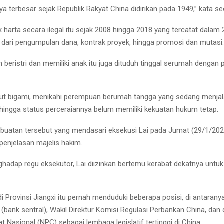
nya terbesar sejak Republik Rakyat China didirikan pada 1949,” kata s
harta secara ilegal itu sejak 2008 hingga 2018 yang tercatat dalam
 dari pengumpulan dana, kontrak proyek, hingga promosi dan mutasi.
h beristri dan memiliki anak itu juga dituduh tinggal serumah denga
but bigami, menikahi perempuan berumah tangga yang sedang menjal
ehingga status perceraiannya belum memiliki kekuatan hukum tetap.
buatan tersebut yang mendasari eksekusi Lai pada Jumat (29/1/202
enjelasan majelis hakim.
adap regu eksekutor, Lai diizinkan bertemu kerabat dekatnya untuk 
 di Provinsi Jiangxi itu pernah menduduki beberapa posisi, di antaranya
(bank sentral), Wakil Direktur Komisi Regulasi Perbankan China, dan 
 Nasional (NPC) sebagai lembaga legislatif tertinggi di China.