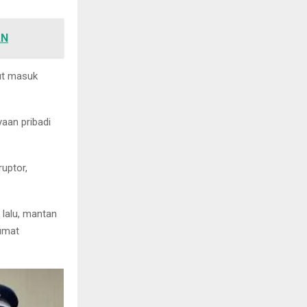
AN
but masuk
aan pribadi
uptor,
 lalu, mantan
umat