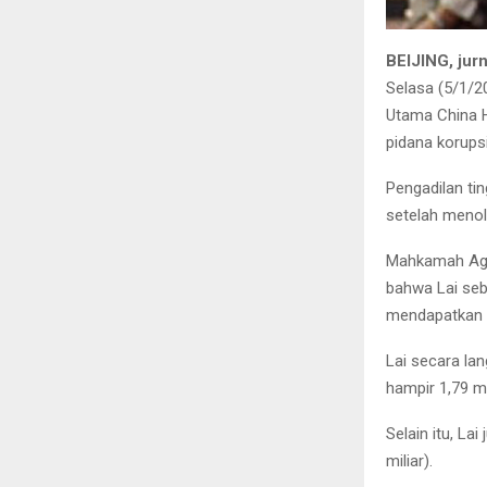
BEIJING, jur
Selasa (5/1/2
Utama China H
pidana korups
Pengadilan tin
setelah meno
Mahkamah Agu
bahwa Lai seb
mendapatkan k
Lai secara la
hampir 1,79 m
Selain itu, La
miliar).