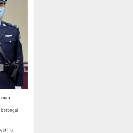
i mati
 berbagai
awat Hu