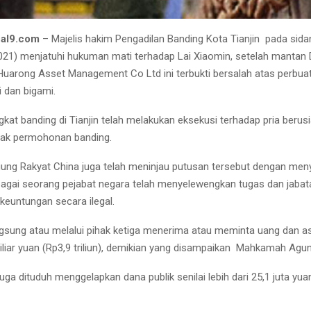
nal9.com
– Majelis hakim Pengadilan Banding Kota Tianjin pada sid
021) menjatuhi hukuman mati terhadap Lai Xiaomin, setelah mantan D
uarong Asset Management Co Ltd ini terbukti bersalah atas perbuat
i dan bigami.
gkat banding di Tianjin telah melakukan eksekusi terhadap pria berusi
lak permohonan banding.
ng Rakyat China juga telah meninjau putusan tersebut dengan men
agai seorang pejabat negara telah menyelewengkan tugas dan jabat
euntungan secara ilegal.
ngsung atau melalui pihak ketiga menerima atau meminta uang dan as
iliar yuan (Rp3,9 triliun), demikian yang disampaikan Mahkamah Agun
i juga dituduh menggelapkan dana publik senilai lebih dari 25,1 juta yu