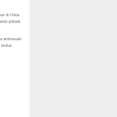
ar di China
ran pribadi,
a antirasuah
n kedua