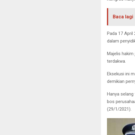
Baca lagi
Pada 17 April
dalam penyidi
Majelis hakim
terdakwa.
Eksekusi ini 
demikian pern
Hanya selang 
bos perusahaa
(29/1/2021).