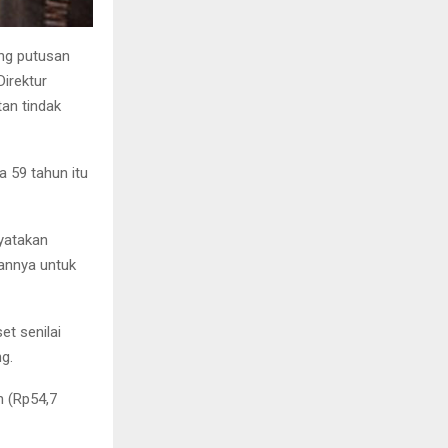
ang putusan
irektur
an tindak
a 59 tahun itu
yatakan
annya untuk
et senilai
g.
an (Rp54,7