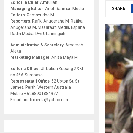
Editor in Chief
: Amrullah
r
R
SHARE
Managing Editor
: Arief Rahman Media
:
Editors
: Gemayudha M
C
Reporters
: Rafiki Anugeraha M, Rafika
Anugeraha M, Masaraafi Media, Espana
H
Radin Media, Dwi Utariningsih
Administrative & Secretary
: Ameerah
Alexa
Marketing Manager
: Anisa Maya M
Editor’s Office
: Jl. Dukuh Kupang XXXI
no.46A Surabaya
Representatif Office
: 52 Upton St, St
James, Perth, Western Australia
Mobile:+ 6288901884977
Email: ariefrmedia@yahoo.com