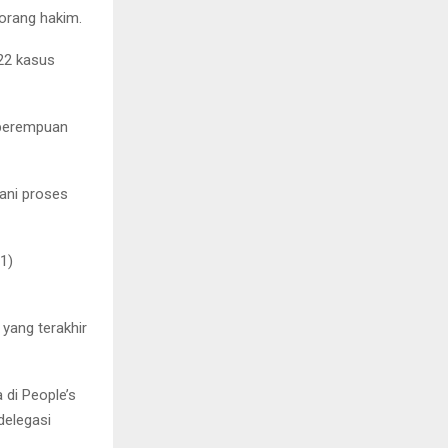
eorang hakim.
 22 kasus
n perempuan
ani proses
1)
yang terakhir
 di People’s
delegasi