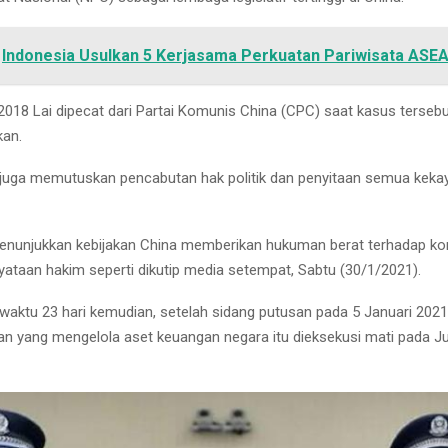
Indonesia Usulkan 5 Kerjasama Perkuatan Pariwisata ASE
 2018 Lai dipecat dari Partai Komunis China (CPC) saat kasus terse
kan.
 juga memutuskan pencabutan hak politik dan penyitaan semua kekay
menunjukkan kebijakan China memberikan hukuman berat terhadap kor
yataan hakim seperti dikutip media setempat, Sabtu (30/1/2021).
waktu 23 hari kemudian, setelah sidang putusan pada 5 Januari 2021
n yang mengelola aset keuangan negara itu dieksekusi mati pada J