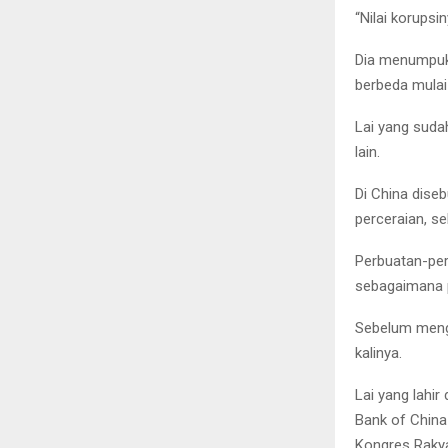
“Nilai korupsi
Dia menumpuk 
berbeda mulai
Lai yang suda
lain.
Di China dise
perceraian, s
Perbuatan-per
sebagaimana p
Sebelum mengh
kalinya.
Lai yang lahir
Bank of China 
Kongres Rakyat