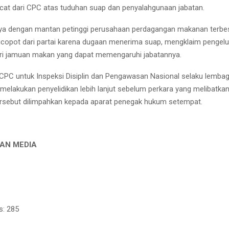
at dari CPC atas tuduhan suap dan penyalahgunaan jabatan.
ya dengan mantan petinggi perusahaan perdagangan makanan terbes
copot dari partai karena dugaan menerima suap, mengklaim pengelua
ri jamuan makan yang dapat memengaruhi jabatannya.
CPC untuk Inspeksi Disiplin dan Pengawasan Nasional selaku lembag
melakukan penyelidikan lebih lanjut sebelum perkara yang melibatka
ersebut dilimpahkan kepada aparat penegak hukum setempat.
AN MEDIA
s:
285