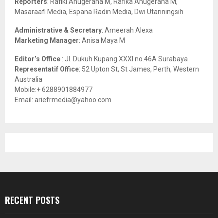
Reporters
: Rafiki Anugeraha M, Rafika Anugeraha M,
Masaraafi Media, Espana Radin Media, Dwi Utariningsih
H
Administrative & Secretary
: Ameerah Alexa
Marketing Manager
: Anisa Maya M
Editor’s Office
: Jl. Dukuh Kupang XXXI no.46A Surabaya
Representatif Office
: 52 Upton St, St James, Perth, Western
Australia
Mobile:+ 6288901884977
Email: ariefrmedia@yahoo.com
RECENT POSTS