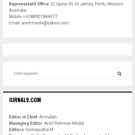
Representatif Office
: 52 Upton St, St James, Perth, Western
Australia
Mobile:+ 6288901884977
Email: ariefrmedia@yahoo.com
S
e
a
S
r
c
E
JURNAL9.COM
h
f
A
o
Editor in Chief
: Amrullah
r
R
Managing Editor
: Arief Rahman Media
:
Editors
: Gemayudha M
C