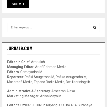
S
e
a
S
r
c
E
JURNAL9.COM
h
f
A
o
Editor in Chief
: Amrullah
r
R
Managing Editor
: Arief Rahman Media
:
Editors
: Gemayudha M
C
Reporters
: Rafiki Anugeraha M, Rafika Anugeraha M,
Masaraafi Media, Espana Radin Media, Dwi Utariningsih
H
Administrative & Secretary
: Ameerah Alexa
Marketing Manager
: Anisa Maya M
Editor’s Office
: Jl. Dukuh Kupang XXXI no.46A Surabaya