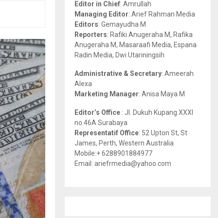
Editor in Chief
: Amrullah
r
R
Managing Editor
: Arief Rahman Media
:
Editors
: Gemayudha M
C
Reporters
: Rafiki Anugeraha M, Rafika
Anugeraha M, Masaraafi Media, Espana
H
Radin Media, Dwi Utariningsih
Administrative & Secretary
: Ameerah
Alexa
Marketing Manager
: Anisa Maya M
Editor’s Office
: Jl. Dukuh Kupang XXXI
no.46A Surabaya
Representatif Office
: 52 Upton St, St
James, Perth, Western Australia
Mobile:+ 6288901884977
Email: ariefrmedia@yahoo.com