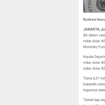
Ilustrasi ku
JAKARTA, ju
AS dalam cada
miliar dolar A
Monetary Fund
Kepala Depart
miliar dolar 
miliar dolar A
“Dana 6,31 mil
bukanlah utan
tegasnya dala
“Sekali lagi s