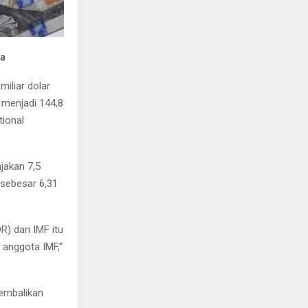
ia
iliar dolar
 menjadi 144,8
tional
jakan 7,5
 sebesar 6,31
) dari IMF itu
 anggota IMF,”
gembalikan