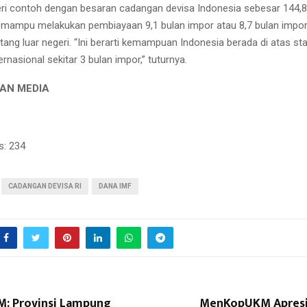
 contoh dengan besaran cadangan devisa Indonesia sebesar 144,8 m
 mampu melakukan pembiayaan 9,1 bulan impor atau 8,7 bulan impor
ang luar negeri. “Ini berarti kemampuan Indonesia berada di atas st
rnasional sekitar 3 bulan impor,” tuturnya.
AN MEDIA
s:
234
CADANGAN DEVISA RI
DANA IMF
: Provinsi Lampung
MenKopUKM Apresia