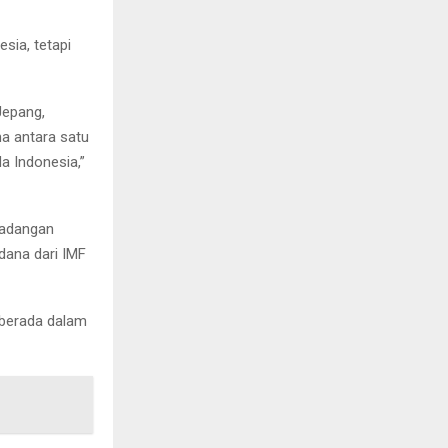
sia, tetapi
Jepang,
ma antara satu
a Indonesia,”
cadangan
dana dari IMF
 berada dalam