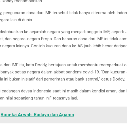
ata Doddy menambahkan.
, pengucuran dana dari IMF tersebut tidak hanya diterima oleh Indone
gara lain di dunia.
idistribusikan ke sejumlah negara yang menjadi anggota IMF, seperti 
at, dan negara-negara Eropa. Dan besaran dana dari IMF ini tidak sa
 negara lainnya. Contoh kucuran dana ke AS jauh lebih besar daripad
 dari IMF itu, kata Doddy, bertujuan untuk membantu memperkuat 
 banyak setiap negara dalam akibat pandemi covid-19. “Dan kucuran 
a ini bukan inisiatif dari pemerintah atau bank sentral,” cetus Doddy.
si cadangan devsa Indonesia saat ini masih dalam kondisi aman, dan
an nilai sepanjang tahun ini,” tegasnya lagi.
Boneka Arwah: Budaya dan Agama