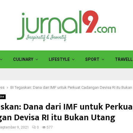
CULINARY
LIFESTYLE
SPORT
TRAVELL
ess
BI Tegaskan: Dana dari IMF untuk Perkuat Cadangan Devisa RI itu Bukan
ine
askan: Dana dari IMF untuk Perkua
an Devisa RI itu Bukan Utang
September 9, 2021
0
577