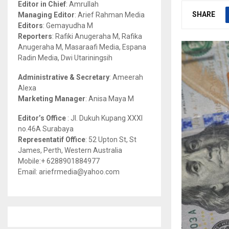
Editor in Chief
: Amrullah
r
R
SHARE
Managing Editor
: Arief Rahman Media
:
Editors
: Gemayudha M
C
Reporters
: Rafiki Anugeraha M, Rafika
Anugeraha M, Masaraafi Media, Espana
H
Radin Media, Dwi Utariningsih
Administrative & Secretary
: Ameerah
Alexa
Marketing Manager
: Anisa Maya M
Editor’s Office
: Jl. Dukuh Kupang XXXI
no.46A Surabaya
Representatif Office
: 52 Upton St, St
James, Perth, Western Australia
Mobile:+ 6288901884977
Email: ariefrmedia@yahoo.com