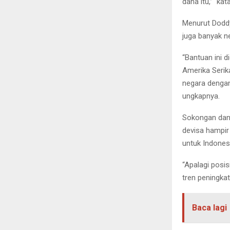
dana itu,” k
Menurut Doddy
juga banyak ne
“Bantuan ini d
Amerika Serik
negara dengan
ungkapnya.
Sokongan dana
devisa hampir
untuk Indonesi
“Apalagi posi
tren peningkat
Baca lagi