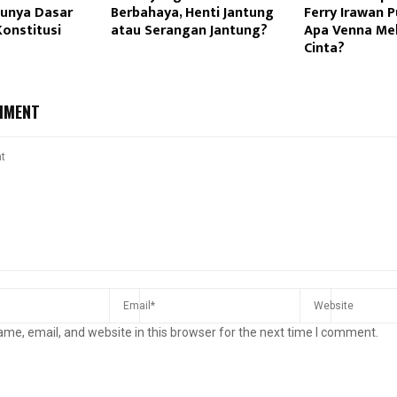
Punya Dasar
Berbahaya, Henti Jantung
Ferry Irawan Pu
onstitusi
atau Serangan Jantung?
Apa Venna Mel
Cinta?
MMENT
me, email, and website in this browser for the next time I comment.