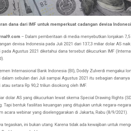
curan dana dari IMF untuk memperkuat cadangan devisa Indones
rnal9.com
– Dalam pemberitaan di media menyebutkan lonjakan 7,5 m
ngan devisa Indonesia pada Juli 2021 dari 137,3 miliar dolar AS naik
S pada Agustus 2021 diketahui dana tersebut dikucurkan IMF (Interna
).
emen Internasional Bank Indonesia (BI), Doddy Zulverdi mengakui lon
AS dalam sebulan dari Juli sampai Agustus 2021 itu sebagian dananya
S atau setara Rp 90,2 triliun disokong oleh IMF.
iar dolar AS yang dikucurkan lewat skema Special Drawing Rights (SDR
g. Tapi bentuk fasilitas keuangan yang ditujukan untuk negara-negara
m acara webinar yang diselenggarakan di Jakarta, Rabu (8/9/2021).
aya tegaskan, ini bukan utang. Karena tidak ada kewajiban untuk men