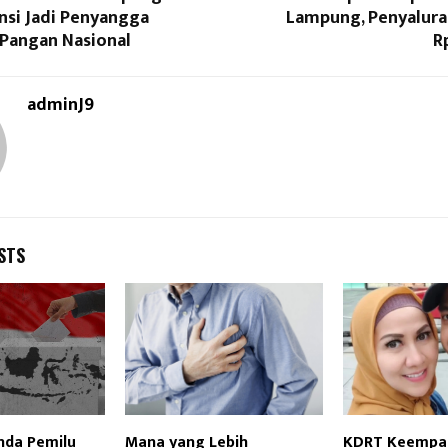
nsi Jadi Penyangga
Lampung, Penyalura
Pangan Nasional
R
adminJ9
STS
nda Pemilu
Mana yang Lebih
KDRT Keempat