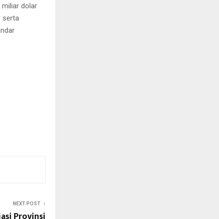
iliar dolar
 serta
andar
NEXT POST
si Provinsi