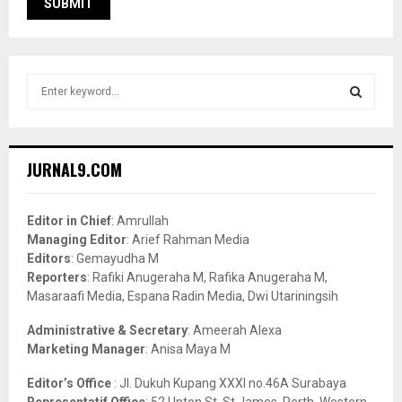
S
e
a
S
r
c
E
JURNAL9.COM
h
f
A
o
Editor in Chief
: Amrullah
r
R
Managing Editor
: Arief Rahman Media
:
Editors
: Gemayudha M
C
Reporters
: Rafiki Anugeraha M, Rafika Anugeraha M,
Masaraafi Media, Espana Radin Media, Dwi Utariningsih
H
Administrative & Secretary
: Ameerah Alexa
Marketing Manager
: Anisa Maya M
Editor’s Office
: Jl. Dukuh Kupang XXXI no.46A Surabaya
Representatif Office
: 52 Upton St, St James, Perth, Western