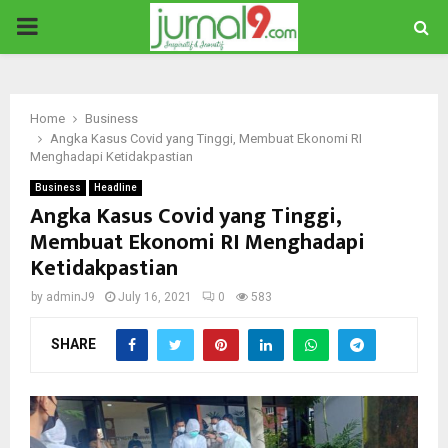
PRIMARY
MENU
Home
Business
Angka Kasus Covid yang Tinggi, Membuat Ekonomi RI
Menghadapi Ketidakpastian
Business
Headline
Angka Kasus Covid yang Tinggi,
Membuat Ekonomi RI Menghadapi
Ketidakpastian
by
adminJ9
July 16, 2021
0
583
SHARE