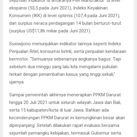
sejumlah indikator di antaranya PMI Manufaktur di level
ekspansi (53,5 pada Juni 2021), Indeks Keyakinan
Konsumen (IKK) di level optimis (107,4 pada Juni 2021),
dan surplus neraca perdagangan 14 bulan berturut-turut
(surplus US$11,86 miliar pada Juni 2021).
Susiwijono menunjukkan indikator lainnya seperti Indeks
Penjualan Ritel, konsumsi listrik, serta penjualan kendaraan
bermotor. “Semuanya sebenarnya angkanya bagus. Tapi
sebelum dua minggu yang lalu kita mengalami pukulan
terkait dengan penambahan kasus yang tinggi sekali,”
ujarnya.
Sampai pemerintah akhirnya menerapkan PPKM Darurat
hingga 20 Juli 2021 untuk seluruh wilayah Jawa dan Bali,
serta 15 kabupaten/kota di luar Jawa. Bahkan ada
kecenderungan PPKM Darurat ini kemungkinan besar akan
diperpanjang. Setelah dilakukan rapat evaluasi bersama
sejumlah pemangku kebijakan, termasuk Gubernur serta