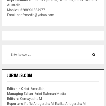
Australia
Mobile:+ 6288901884977
Email: ariefrmedia@yahoo.com
S
e
a
S
r
c
E
JURNAL9.COM
h
f
A
o
Editor in Chief
: Amrullah
r
R
Managing Editor
: Arief Rahman Media
:
Editors
: Gemayudha M
C
Reporters
: Rafiki Anugeraha M, Rafika Anugeraha M,