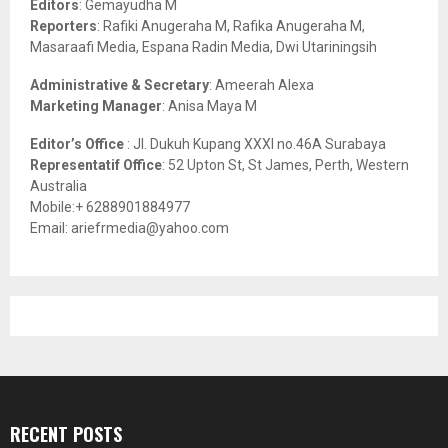
Editors
: Gemayudha M
C
Reporters
: Rafiki Anugeraha M, Rafika Anugeraha M,
Masaraafi Media, Espana Radin Media, Dwi Utariningsih
H
Administrative & Secretary
: Ameerah Alexa
Marketing Manager
: Anisa Maya M
Editor’s Office
: Jl. Dukuh Kupang XXXI no.46A Surabaya
Representatif Office
: 52 Upton St, St James, Perth, Western
Australia
Mobile:+ 6288901884977
Email: ariefrmedia@yahoo.com
RECENT POSTS