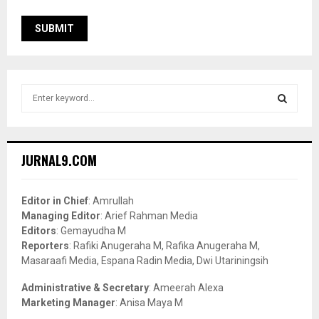
S
e
a
S
r
c
E
JURNAL9.COM
h
f
A
o
Editor in Chief
: Amrullah
r
R
Managing Editor
: Arief Rahman Media
:
Editors
: Gemayudha M
C
Reporters
: Rafiki Anugeraha M, Rafika Anugeraha M,
Masaraafi Media, Espana Radin Media, Dwi Utariningsih
H
Administrative & Secretary
: Ameerah Alexa
Marketing Manager
: Anisa Maya M