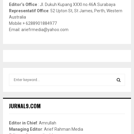
Editor’s Office
: Jl. Dukuh Kupang XXXI no.46A Surabaya
Representatif Office
: 52 Upton St, St James, Perth, Western
Australia
Mobile:+ 6288901884977
Email: ariefrmedia@yahoo.com
S
e
a
S
r
c
E
JURNAL9.COM
h
f
A
o
Editor in Chief
: Amrullah
r
R
Managing Editor
: Arief Rahman Media
: