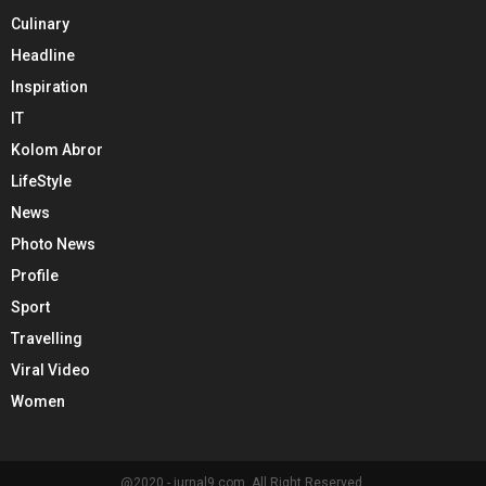
Culinary
Headline
Inspiration
IT
Kolom Abror
LifeStyle
News
Photo News
Profile
Sport
Travelling
Viral Video
Women
@2020 - jurnal9.com. All Right Reserved.