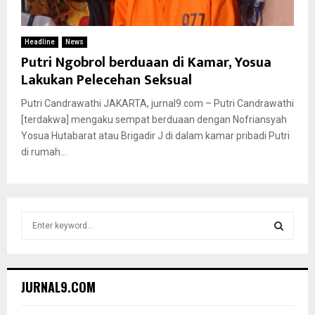
Headline
News
Putri Ngobrol berduaan di Kamar, Yosua
Lakukan Pelecehan Seksual
Putri Candrawathi JAKARTA, jurnal9.com – Putri Candrawathi
[terdakwa] mengaku sempat berduaan dengan Nofriansyah
Yosua Hutabarat atau Brigadir J di dalam kamar pribadi Putri
di rumah...
S
e
a
S
r
c
E
JURNAL9.COM
h
f
A