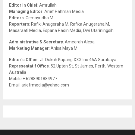
o
Editor in Chief
: Amrullah
r
R
Managing Editor
: Arief Rahman Media
:
Editors
: Gemayudha M
C
Reporters
: Rafiki Anugeraha M, Rafika Anugeraha M,
Masaraafi Media, Espana Radin Media, Dwi Utariningsih
H
Administrative & Secretary
: Ameerah Alexa
Marketing Manager
: Anisa Maya M
Editor’s Office
: Jl. Dukuh Kupang XXXI no.46A Surabaya
Representatif Office
: 52 Upton St, St James, Perth, Western
Australia
Mobile:+ 6288901884977
Email: ariefrmedia@yahoo.com