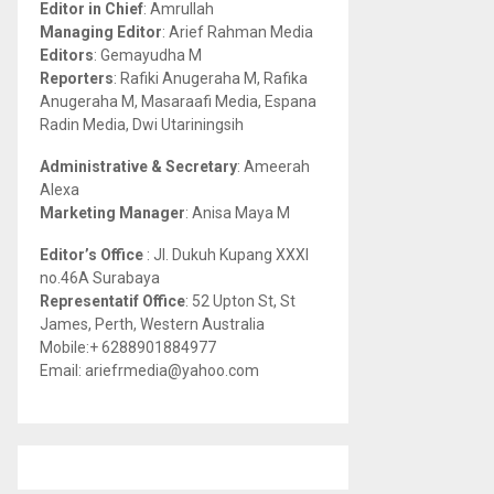
Editor in Chief
: Amrullah
r
R
Managing Editor
: Arief Rahman Media
:
Editors
: Gemayudha M
C
Reporters
: Rafiki Anugeraha M, Rafika
Anugeraha M, Masaraafi Media, Espana
H
Radin Media, Dwi Utariningsih
Administrative & Secretary
: Ameerah
Alexa
Marketing Manager
: Anisa Maya M
Editor’s Office
: Jl. Dukuh Kupang XXXI
no.46A Surabaya
Representatif Office
: 52 Upton St, St
James, Perth, Western Australia
Mobile:+ 6288901884977
Email: ariefrmedia@yahoo.com