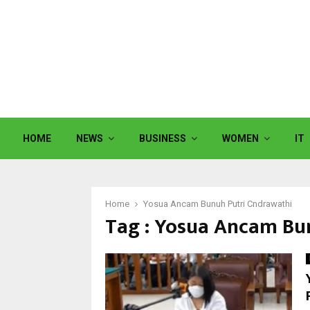
HOME
NEWS
BUSINESS
WOMEN
IT
Home
Yosua Ancam Bunuh Putri Cndrawathi
Tag : Yosua Ancam Bu