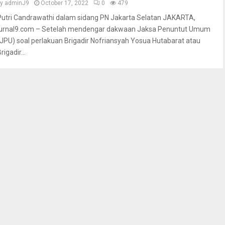
by
adminJ9
October 17, 2022
0
479
Putri Candrawathi dalam sidang PN Jakarta Selatan JAKARTA,
jurnal9.com – Setelah mendengar dakwaan Jaksa Penuntut Umum
(JPU) soal perlakuan Brigadir Nofriansyah Yosua Hutabarat atau
rigadir...