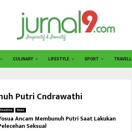
CULINARY
LIFESTYLE
SPORT
TRAVELL
nuh Putri Cndrawathi
Headline
News
Yosua Ancam Membunuh Putri Saat Lakukan
Pelecehan Seksual