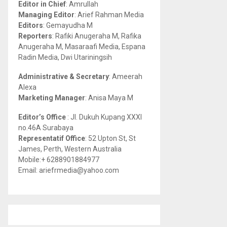
Editor in Chief
: Amrullah
r
R
Managing Editor
: Arief Rahman Media
:
Editors
: Gemayudha M
C
Reporters
: Rafiki Anugeraha M, Rafika
Anugeraha M, Masaraafi Media, Espana
H
Radin Media, Dwi Utariningsih
Administrative & Secretary
: Ameerah
Alexa
Marketing Manager
: Anisa Maya M
Editor’s Office
: Jl. Dukuh Kupang XXXI
no.46A Surabaya
Representatif Office
: 52 Upton St, St
James, Perth, Western Australia
Mobile:+ 6288901884977
Email: ariefrmedia@yahoo.com