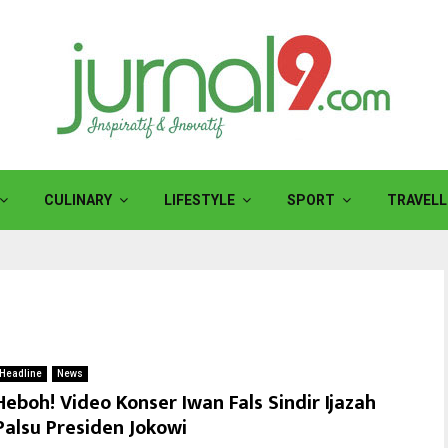
CULINARY
LIFESTYLE
SPORT
TRAVELL
Headline
News
Heboh! Video Konser Iwan Fals Sindir Ijazah
Palsu Presiden Jokowi