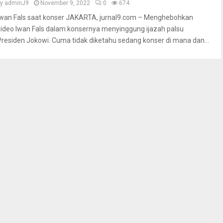
by
adminJ9
November 9, 2022
0
674
Iwan Fals saat konser JAKARTA, jurnal9.com – Menghebohkan
video Iwan Fals dalam konsernya menyinggung ijazah palsu
Presiden Jokowi. Cuma tidak diketahu sedang konser di mana dan...