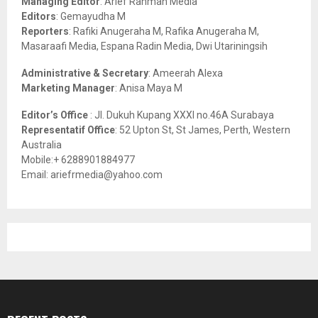
Managing Editor
: Arief Rahman Media
:
Editors
: Gemayudha M
C
Reporters
: Rafiki Anugeraha M, Rafika Anugeraha M,
Masaraafi Media, Espana Radin Media, Dwi Utariningsih
H
Administrative & Secretary
: Ameerah Alexa
Marketing Manager
: Anisa Maya M
Editor’s Office
: Jl. Dukuh Kupang XXXI no.46A Surabaya
Representatif Office
: 52 Upton St, St James, Perth, Western
Australia
Mobile:+ 6288901884977
Email: ariefrmedia@yahoo.com