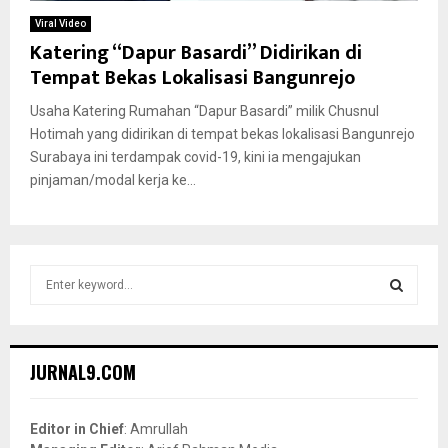
Viral Video
Katering “Dapur Basardi” Didirikan di
Tempat Bekas Lokalisasi Bangunrejo
Usaha Katering Rumahan “Dapur Basardi” milik Chusnul
Hotimah yang didirikan di tempat bekas lokalisasi Bangunrejo
Surabaya ini terdampak covid-19, kini ia mengajukan
pinjaman/modal kerja ke...
S
e
a
S
r
c
E
JURNAL9.COM
h
f
A
o
Editor in Chief
: Amrullah
r
R