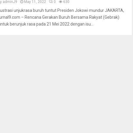
by
adminJ9
May 11, 2022
0
630
Ilustrasi unjukrasa buruh tuntut Presiden Jokowi mundur JAKARTA,
jurnal9.com – Rencana Gerakan Buruh Bersama Rakyat (Gebrak)
untuk berunjuk rasa pada 21 Mei 2022 dengan isu...