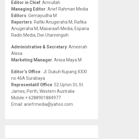
Editor in Chief
: Amrullah
r
R
Managing Editor
: Arief Rahman Media
:
Editors
: Gemayudha M
C
Reporters
: Rafiki Anugeraha M, Rafika
Anugeraha M, Masaraafi Media, Espana
H
Radin Media, Dwi Utariningsih
Administrative & Secretary
: Ameerah
Alexa
Marketing Manager
: Anisa Maya M
Editor’s Office
: Jl. Dukuh Kupang XXXI
no.46A Surabaya
Representatif Office
: 52 Upton St, St
James, Perth, Western Australia
Mobile:+ 6288901884977
Email: ariefrmedia@yahoo.com