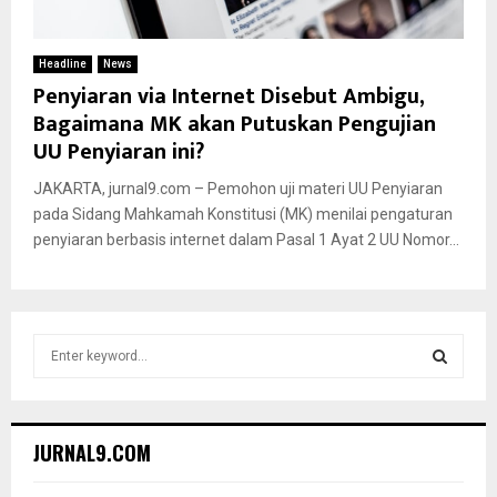
Headline
News
Penyiaran via Internet Disebut Ambigu,
Bagaimana MK akan Putuskan Pengujian
UU Penyiaran ini?
JAKARTA, jurnal9.com – Pemohon uji materi UU Penyiaran
pada Sidang Mahkamah Konstitusi (MK) menilai pengaturan
penyiaran berbasis internet dalam Pasal 1 Ayat 2 UU Nomor...
S
e
a
S
r
c
E
JURNAL9.COM
h
f
A