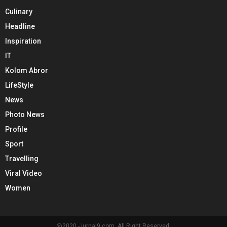
Culinary
Headline
Inspiration
IT
Kolom Abror
LifeStyle
News
Photo News
Profile
Sport
Travelling
Viral Video
Women
@2020 - jurnal9.com. All Right Reserved.