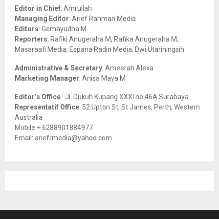
o
Editor in Chief
: Amrullah
r
R
Managing Editor
: Arief Rahman Media
:
Editors
: Gemayudha M
C
Reporters
: Rafiki Anugeraha M, Rafika Anugeraha M,
Masaraafi Media, Espana Radin Media, Dwi Utariningsih
H
Administrative & Secretary
: Ameerah Alexa
Marketing Manager
: Anisa Maya M
Editor’s Office
: Jl. Dukuh Kupang XXXI no.46A Surabaya
Representatif Office
: 52 Upton St, St James, Perth, Western
Australia
Mobile:+ 6288901884977
Email: ariefrmedia@yahoo.com