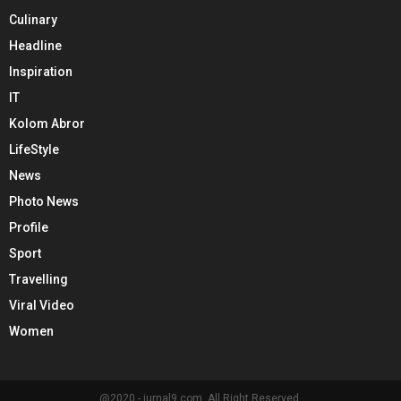
Culinary
Headline
Inspiration
IT
Kolom Abror
LifeStyle
News
Photo News
Profile
Sport
Travelling
Viral Video
Women
@2020 - jurnal9.com. All Right Reserved.