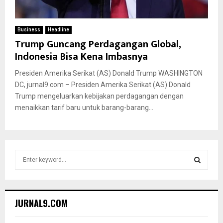
Business
Headline
Trump Guncang Perdagangan Global,
Indonesia Bisa Kena Imbasnya
Presiden Amerika Serikat (AS) Donald Trump WASHINGTON
DC, jurnal9.com – Presiden Amerika Serikat (AS) Donald
Trump mengeluarkan kebijakan perdagangan dengan
menaikkan tarif baru untuk barang-barang...
S
e
a
S
r
c
E
JURNAL9.COM
h
f
A