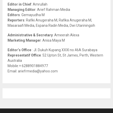
o
Editor in Chief
: Amrullah
r
R
Managing Editor
: Arief Rahman Media
:
Editors
: Gemayudha M
C
Reporters
: Rafiki Anugeraha M, Rafika Anugeraha M,
Masaraafi Media, Espana Radin Media, Dwi Utariningsih
H
Administrative & Secretary
: Ameerah Alexa
Marketing Manager
: Anisa Maya M
Editor’s Office
: Jl. Dukuh Kupang XXXI no.46A Surabaya
Representatif Office
: 52 Upton St, St James, Perth, Western
Australia
Mobile:+ 6288901884977
Email: ariefrmedia@yahoo.com