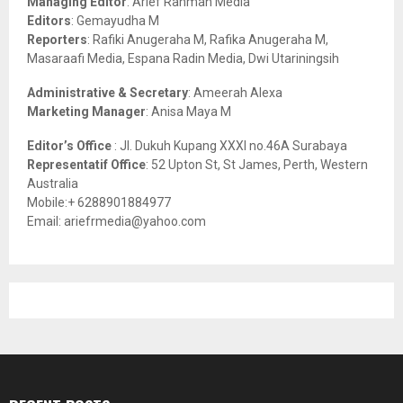
Managing Editor
: Arief Rahman Media
:
Editors
: Gemayudha M
C
Reporters
: Rafiki Anugeraha M, Rafika Anugeraha M,
Masaraafi Media, Espana Radin Media, Dwi Utariningsih
H
Administrative & Secretary
: Ameerah Alexa
Marketing Manager
: Anisa Maya M
Editor’s Office
: Jl. Dukuh Kupang XXXI no.46A Surabaya
Representatif Office
: 52 Upton St, St James, Perth, Western
Australia
Mobile:+ 6288901884977
Email: ariefrmedia@yahoo.com