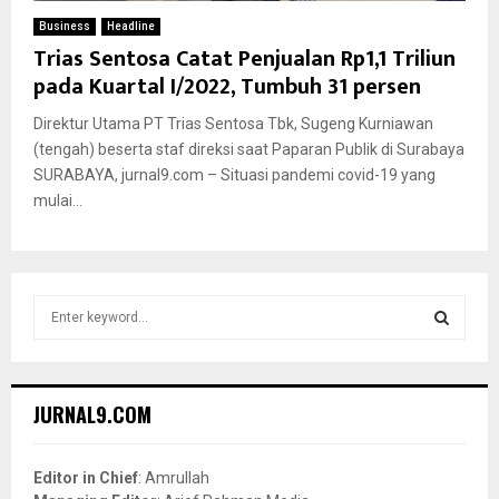
Business
Headline
Trias Sentosa Catat Penjualan Rp1,1 Triliun
pada Kuartal I/2022, Tumbuh 31 persen
Direktur Utama PT Trias Sentosa Tbk, Sugeng Kurniawan
(tengah) beserta staf direksi saat Paparan Publik di Surabaya
SURABAYA, jurnal9.com – Situasi pandemi covid-19 yang
mulai...
S
e
a
S
r
c
E
JURNAL9.COM
h
f
A
o
Editor in Chief
: Amrullah
r
R