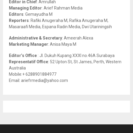
Editor in Chief
: Amrullah
r
R
Managing Editor
: Arief Rahman Media
:
Editors
: Gemayudha M
C
Reporters
: Rafiki Anugeraha M, Rafika Anugeraha M,
Masaraafi Media, Espana Radin Media, Dwi Utariningsih
H
Administrative & Secretary
: Ameerah Alexa
Marketing Manager
: Anisa Maya M
Editor’s Office
: Jl. Dukuh Kupang XXXI no.46A Surabaya
Representatif Office
: 52 Upton St, St James, Perth, Western
Australia
Mobile:+ 6288901884977
Email: ariefrmedia@yahoo.com