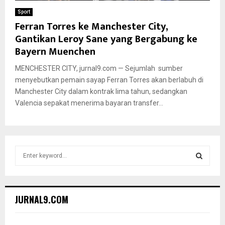
Sport
Ferran Torres ke Manchester City,
Gantikan Leroy Sane yang Bergabung ke
Bayern Muenchen
MENCHESTER CITY, jurnal9.com — Sejumlah sumber
menyebutkan pemain sayap Ferran Torres akan berlabuh di
Manchester City dalam kontrak lima tahun, sedangkan
Valencia sepakat menerima bayaran transfer...
S
e
a
S
r
c
E
JURNAL9.COM
h
f
A
o