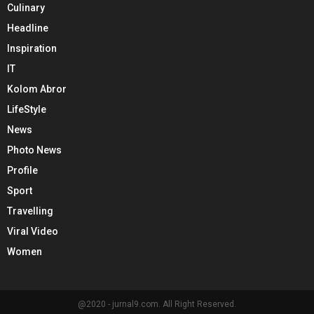
Culinary
Headline
Inspiration
IT
Kolom Abror
LifeStyle
News
Photo News
Profile
Sport
Travelling
Viral Video
Women
@2020 - jurnal9.com. All Right Reserved.