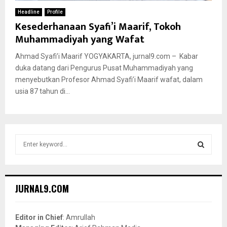
Headline
Profile
Kesederhanaan Syafi’i Maarif, Tokoh
Muhammadiyah yang Wafat
Ahmad Syafi’i Maarif YOGYAKARTA, jurnal9.com – Kabar
duka datang dari Pengurus Pusat Muhammadiyah yang
menyebutkan Profesor Ahmad Syafi’i Maarif wafat, dalam
usia 87 tahun di...
S
e
a
S
r
c
E
JURNAL9.COM
h
f
A
o
Editor in Chief
: Amrullah
r
R