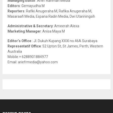
Managing Editor
: Arief Rahman Media
:
Editors
: Gemayudha M
C
Reporters
: Rafiki Anugeraha M, Rafika Anugeraha M,
Masaraafi Media, Espana Radin Media, Dwi Utariningsih
H
Administrative & Secretary
: Ameerah Alexa
Marketing Manager
: Anisa Maya M
Editor’s Office
: Jl. Dukuh Kupang XXXI no.46A Surabaya
Representatif Office
: 52 Upton St, St James, Perth, Western
Australia
Mobile:+ 6288901884977
Email: ariefrmedia@yahoo.com