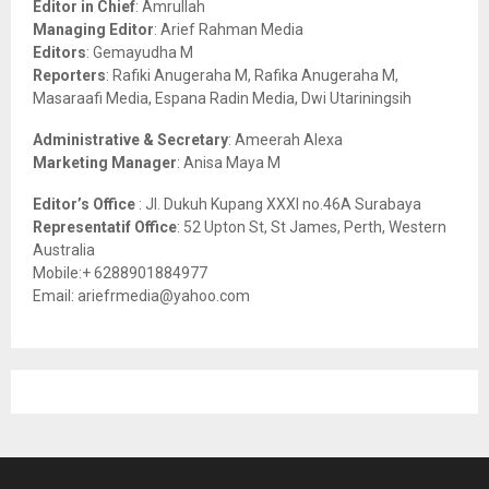
Editor in Chief
: Amrullah
r
R
Managing Editor
: Arief Rahman Media
:
Editors
: Gemayudha M
C
Reporters
: Rafiki Anugeraha M, Rafika Anugeraha M,
Masaraafi Media, Espana Radin Media, Dwi Utariningsih
H
Administrative & Secretary
: Ameerah Alexa
Marketing Manager
: Anisa Maya M
Editor’s Office
: Jl. Dukuh Kupang XXXI no.46A Surabaya
Representatif Office
: 52 Upton St, St James, Perth, Western
Australia
Mobile:+ 6288901884977
Email: ariefrmedia@yahoo.com