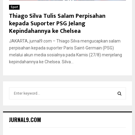
Sport
Thiago Silva Tulis Salam Perpisahan
kepada Suporter PSG Jelang
Kepindahannya ke Chelsea
JAKARTA, jurnal9.com – Thiago Silva mengucapkan salam
perpisahan kepada suporter Paris Saint-Germain (PSG)
melalui akun media sosialnya pada Kamis (27/8) menjelang
kepindahannya ke Chelsea. Silva...
S
e
a
S
r
c
E
JURNAL9.COM
h
f
A
o