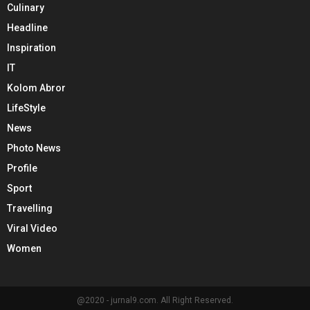
Culinary
Headline
Inspiration
IT
Kolom Abror
LifeStyle
News
Photo News
Profile
Sport
Travelling
Viral Video
Women
@2020 - jurnal9.com. All Right Reserved.