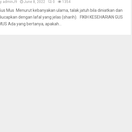
by
adminJ9
June 8, 2022
0
1354
Gus Mus Menurut kebanyakan ulama, talak jatuh bila diniatkan dan
diucapkan dengan lafal yang jelas (sharih). FIKIH KESEHARIAN GUS
MUS Ada yang bertanya, apakah...