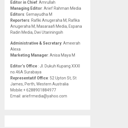
Editor in Chief
: Amrullah
r
R
Managing Editor
: Arief Rahman Media
:
Editors
: Gemayudha M
C
Reporters
: Rafiki Anugeraha M, Rafika
Anugeraha M, Masaraafi Media, Espana
H
Radin Media, Dwi Utariningsih
Administrative & Secretary
: Ameerah
Alexa
Marketing Manager
: Anisa Maya M
Editor’s Office
: Jl. Dukuh Kupang XXXI
no.46A Surabaya
Representatif Office
: 52 Upton St, St
James, Perth, Western Australia
Mobile:+ 6288901884977
Email: ariefrmedia@yahoo.com