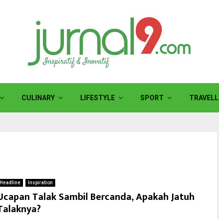
CULINARY
LIFESTYLE
SPORT
TRAVELL
Headline
Inspiration
Ucapan Talak Sambil Bercanda, Apakah Jatuh
Talaknya?