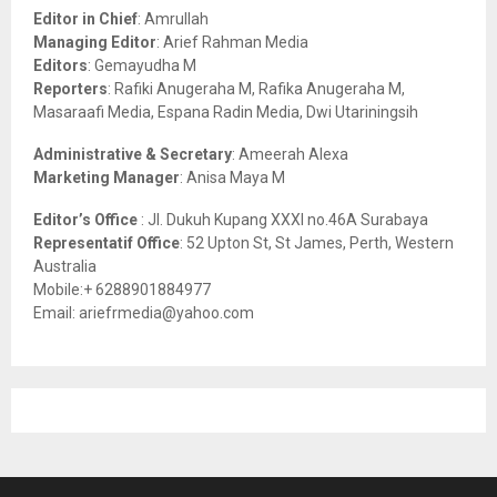
o
Editor in Chief
: Amrullah
r
R
Managing Editor
: Arief Rahman Media
:
Editors
: Gemayudha M
C
Reporters
: Rafiki Anugeraha M, Rafika Anugeraha M,
Masaraafi Media, Espana Radin Media, Dwi Utariningsih
H
Administrative & Secretary
: Ameerah Alexa
Marketing Manager
: Anisa Maya M
Editor’s Office
: Jl. Dukuh Kupang XXXI no.46A Surabaya
Representatif Office
: 52 Upton St, St James, Perth, Western
Australia
Mobile:+ 6288901884977
Email: ariefrmedia@yahoo.com