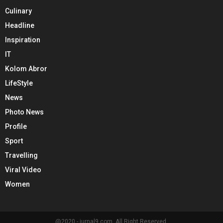
Culinary
Headline
Inspiration
IT
Kolom Abror
LifeStyle
News
Photo News
Profile
Sport
Travelling
Viral Video
Women
@2020 - jurnal9.com. All Right Reserved.