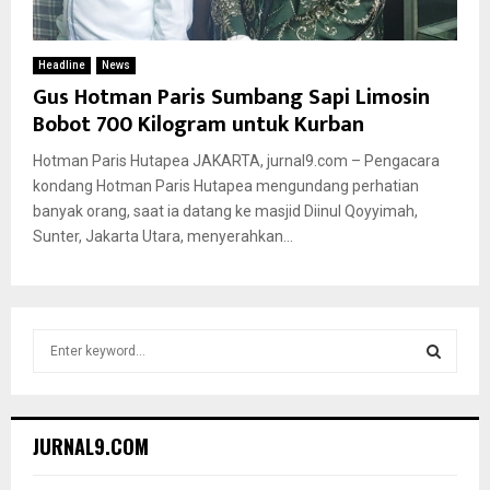
Headline
News
Gus Hotman Paris Sumbang Sapi Limosin
Bobot 700 Kilogram untuk Kurban
Hotman Paris Hutapea JAKARTA, jurnal9.com – Pengacara
kondang Hotman Paris Hutapea mengundang perhatian
banyak orang, saat ia datang ke masjid Diinul Qoyyimah,
Sunter, Jakarta Utara, menyerahkan...
S
e
a
S
r
c
E
JURNAL9.COM
h
f
A