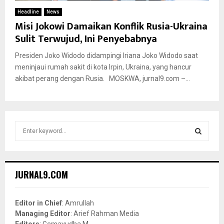
Headline
News
Misi Jokowi Damaikan Konflik Rusia-Ukraina
Sulit Terwujud, Ini Penyebabnya
Presiden Joko Widodo didampingi Iriana Joko Widodo saat
meninjaui rumah sakit di kota Irpin, Ukraina, yang hancur
akibat perang dengan Rusia. MOSKWA, jurnal9.com –...
S
e
a
S
r
c
E
JURNAL9.COM
h
f
A
o
Editor in Chief
: Amrullah
r
R
Managing Editor
: Arief Rahman Media
:
Editors
: Gemayudha M