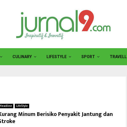
CULINARY
LIFESTYLE
SPORT
TRAVELL
Headline
LifeStyle
Kurang Minum Berisiko Penyakit Jantung dan
Stroke