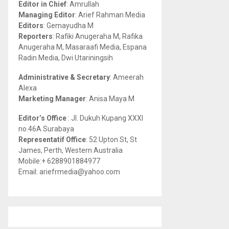
Editor in Chief
: Amrullah
r
R
Managing Editor
: Arief Rahman Media
:
Editors
: Gemayudha M
C
Reporters
: Rafiki Anugeraha M, Rafika
Anugeraha M, Masaraafi Media, Espana
H
Radin Media, Dwi Utariningsih
Administrative & Secretary
: Ameerah
Alexa
Marketing Manager
: Anisa Maya M
Editor’s Office
: Jl. Dukuh Kupang XXXI
no.46A Surabaya
Representatif Office
: 52 Upton St, St
James, Perth, Western Australia
Mobile:+ 6288901884977
Email: ariefrmedia@yahoo.com