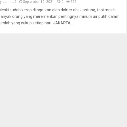
by
adminJ9
September 19, 2021
0
755
Meski sudah kerap diingatkan oleh dokter ahli Jantung, tapi masih
banyak orang yang meremehkan pentingnya minum air putih dalam
jumlah yang cukup setiap hari JAKARTA,...