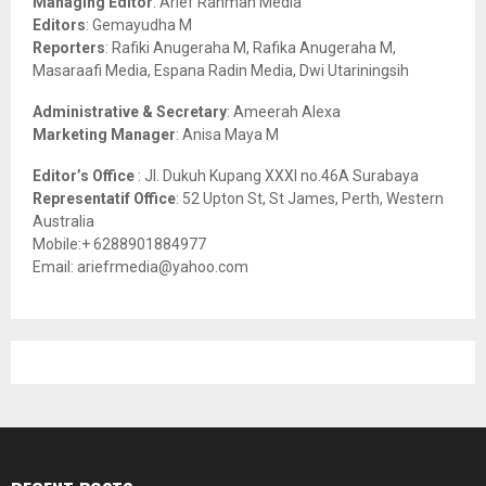
Managing Editor
: Arief Rahman Media
:
Editors
: Gemayudha M
C
Reporters
: Rafiki Anugeraha M, Rafika Anugeraha M,
Masaraafi Media, Espana Radin Media, Dwi Utariningsih
H
Administrative & Secretary
: Ameerah Alexa
Marketing Manager
: Anisa Maya M
Editor’s Office
: Jl. Dukuh Kupang XXXI no.46A Surabaya
Representatif Office
: 52 Upton St, St James, Perth, Western
Australia
Mobile:+ 6288901884977
Email: ariefrmedia@yahoo.com