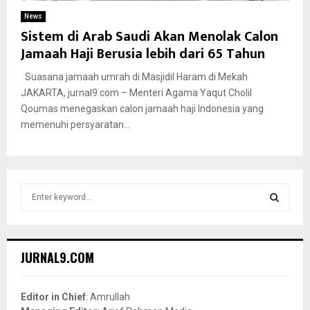
News
Sistem di Arab Saudi Akan Menolak Calon
Jamaah Haji Berusia lebih dari 65 Tahun
Suasana jamaah umrah di Masjidil Haram di Mekah
JAKARTA, jurnal9.com – Menteri Agama Yaqut Cholil
Qoumas menegaskan calon jamaah haji Indonesia yang
memenuhi persyaratan...
S
e
a
S
r
c
E
JURNAL9.COM
h
f
A
o
Editor in Chief
: Amrullah
r
R