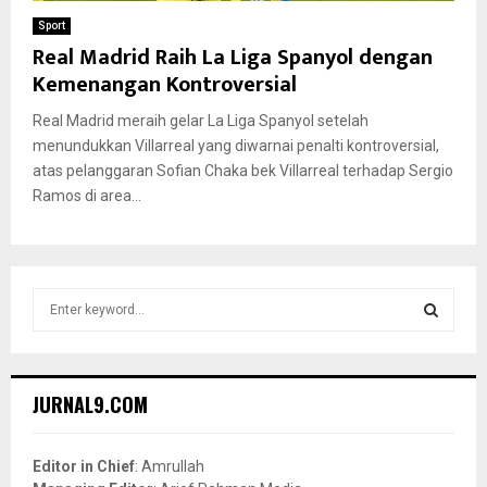
Sport
Real Madrid Raih La Liga Spanyol dengan
Kemenangan Kontroversial
Real Madrid meraih gelar La Liga Spanyol setelah
menundukkan Villarreal yang diwarnai penalti kontroversial,
atas pelanggaran Sofian Chaka bek Villarreal terhadap Sergio
Ramos di area...
S
e
a
S
r
c
E
JURNAL9.COM
h
f
A
o
Editor in Chief
: Amrullah
r
R