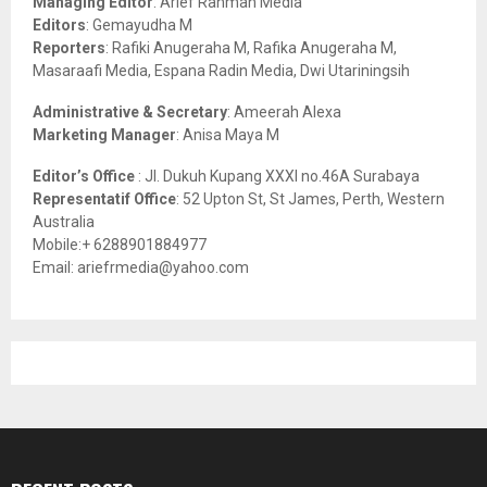
Managing Editor
: Arief Rahman Media
:
Editors
: Gemayudha M
C
Reporters
: Rafiki Anugeraha M, Rafika Anugeraha M,
Masaraafi Media, Espana Radin Media, Dwi Utariningsih
H
Administrative & Secretary
: Ameerah Alexa
Marketing Manager
: Anisa Maya M
Editor’s Office
: Jl. Dukuh Kupang XXXI no.46A Surabaya
Representatif Office
: 52 Upton St, St James, Perth, Western
Australia
Mobile:+ 6288901884977
Email: ariefrmedia@yahoo.com