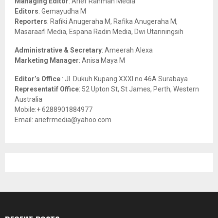
Managing Editor
: Arief Rahman Media
:
Editors
: Gemayudha M
C
Reporters
: Rafiki Anugeraha M, Rafika Anugeraha M,
Masaraafi Media, Espana Radin Media, Dwi Utariningsih
H
Administrative & Secretary
: Ameerah Alexa
Marketing Manager
: Anisa Maya M
Editor’s Office
: Jl. Dukuh Kupang XXXI no.46A Surabaya
Representatif Office
: 52 Upton St, St James, Perth, Western
Australia
Mobile:+ 6288901884977
Email: ariefrmedia@yahoo.com