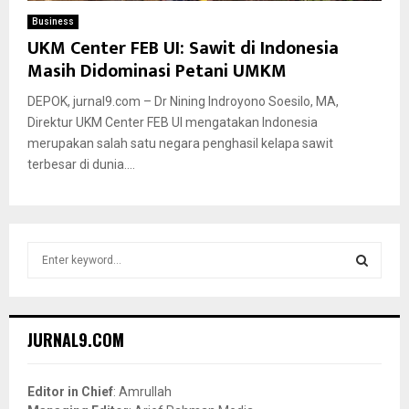
Business
UKM Center FEB UI: Sawit di Indonesia
Masih Didominasi Petani UMKM
DEPOK, jurnal9.com – Dr Nining Indroyono Soesilo, MA,
Direktur UKM Center FEB UI mengatakan Indonesia
merupakan salah satu negara penghasil kelapa sawit
terbesar di dunia....
S
e
a
S
r
c
E
JURNAL9.COM
h
f
A
o
Editor in Chief
: Amrullah
r
R