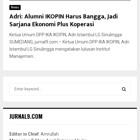
News
Adri: Alumni IKOPIN Harus Bangga, Jadi
Sarjana Ekonomi Plus Koperasi
Ketua Umum DPP IKA IKOPIN, Adri Istambul LG Sinulingga
SUMEDANG, jurnal9.com – Ketua Umum DPP IKA IKOPIN, Adri
Istambul LG Sinulingga mengatakan lulusan Institut
Manajemen...
S
e
a
S
r
c
E
JURNAL9.COM
h
f
A
o
Editor in Chief
: Amrullah
r
R