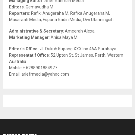
Managing Editor
: Arief Rahman Media
:
Editors
: Gemayudha M
C
Reporters
: Rafiki Anugeraha M, Rafika Anugeraha M,
Masaraafi Media, Espana Radin Media, Dwi Utariningsih
H
Administrative & Secretary
: Ameerah Alexa
Marketing Manager
: Anisa Maya M
Editor’s Office
: Jl. Dukuh Kupang XXXI no.46A Surabaya
Representatif Office
: 52 Upton St, St James, Perth, Western
Australia
Mobile:+ 6288901884977
Email: ariefrmedia@yahoo.com