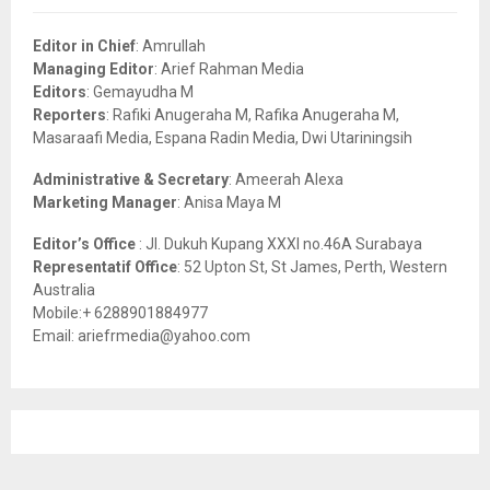
f
A
o
Editor in Chief
: Amrullah
r
R
Managing Editor
: Arief Rahman Media
:
Editors
: Gemayudha M
C
Reporters
: Rafiki Anugeraha M, Rafika Anugeraha M,
Masaraafi Media, Espana Radin Media, Dwi Utariningsih
H
Administrative & Secretary
: Ameerah Alexa
Marketing Manager
: Anisa Maya M
Editor’s Office
: Jl. Dukuh Kupang XXXI no.46A Surabaya
Representatif Office
: 52 Upton St, St James, Perth, Western
Australia
Mobile:+ 6288901884977
Email: ariefrmedia@yahoo.com