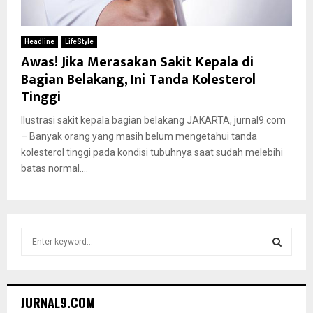
Headline
LifeStyle
Awas! Jika Merasakan Sakit Kepala di
Bagian Belakang, Ini Tanda Kolesterol
Tinggi
Ilustrasi sakit kepala bagian belakang JAKARTA, jurnal9.com
– Banyak orang yang masih belum mengetahui tanda
kolesterol tinggi pada kondisi tubuhnya saat sudah melebihi
batas normal....
S
e
a
S
r
c
E
JURNAL9.COM
h