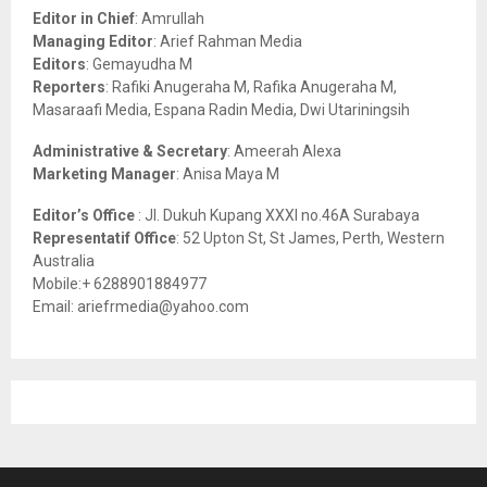
o
Editor in Chief
: Amrullah
r
R
Managing Editor
: Arief Rahman Media
:
Editors
: Gemayudha M
C
Reporters
: Rafiki Anugeraha M, Rafika Anugeraha M,
Masaraafi Media, Espana Radin Media, Dwi Utariningsih
H
Administrative & Secretary
: Ameerah Alexa
Marketing Manager
: Anisa Maya M
Editor’s Office
: Jl. Dukuh Kupang XXXI no.46A Surabaya
Representatif Office
: 52 Upton St, St James, Perth, Western
Australia
Mobile:+ 6288901884977
Email: ariefrmedia@yahoo.com