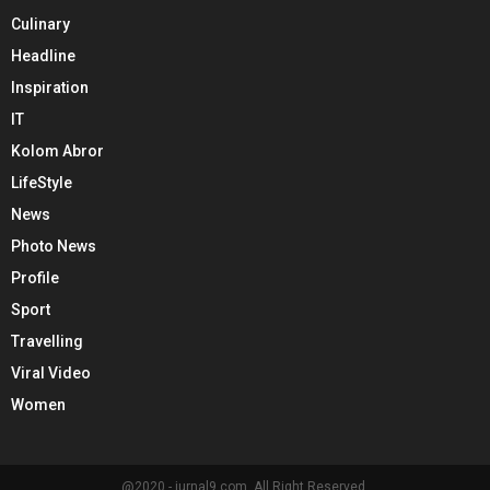
Culinary
Headline
Inspiration
IT
Kolom Abror
LifeStyle
News
Photo News
Profile
Sport
Travelling
Viral Video
Women
@2020 - jurnal9.com. All Right Reserved.