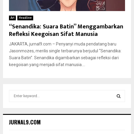
Art
Headline
“Senandika: Suara Batin” Menggambarkan
Refleksi Keegoisan Sifat Manusia
JAKARTA, jurnal9.com – Penyanyi muda pendatang baru
Jasonmozes, merilis single terbarunya berjudul “Senandika:
Suara Batin”. Senandika digambarkan sebagai refleksi dari
keegoisan yang menjadi sifat manusia....
S
e
a
S
r
c
E
JURNAL9.COM
h
f
A