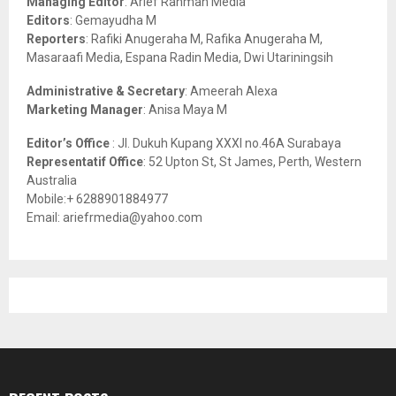
Managing Editor
: Arief Rahman Media
:
Editors
: Gemayudha M
C
Reporters
: Rafiki Anugeraha M, Rafika Anugeraha M,
Masaraafi Media, Espana Radin Media, Dwi Utariningsih
H
Administrative & Secretary
: Ameerah Alexa
Marketing Manager
: Anisa Maya M
Editor’s Office
: Jl. Dukuh Kupang XXXI no.46A Surabaya
Representatif Office
: 52 Upton St, St James, Perth, Western
Australia
Mobile:+ 6288901884977
Email: ariefrmedia@yahoo.com