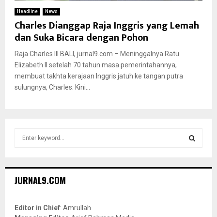
Headline
News
Charles Dianggap Raja Inggris yang Lemah
dan Suka Bicara dengan Pohon
Raja Charles III BALI, jurnal9.com – Meninggalnya Ratu
Elizabeth II setelah 70 tahun masa pemerintahannya,
membuat takhta kerajaan Inggris jatuh ke tangan putra
sulungnya, Charles. Kini...
S
e
a
S
r
c
E
JURNAL9.COM
h
f
A
o
Editor in Chief
: Amrullah
r
R