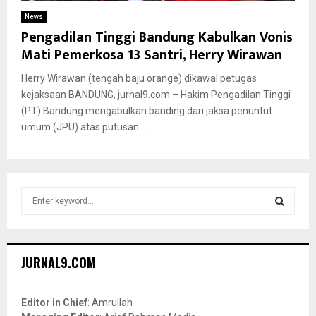
News
Pengadilan Tinggi Bandung Kabulkan Vonis
Mati Pemerkosa 13 Santri, Herry Wirawan
Herry Wirawan (tengah baju orange) dikawal petugas
kejaksaan BANDUNG, jurnal9.com – Hakim Pengadilan Tinggi
(PT) Bandung mengabulkan banding dari jaksa penuntut
umum (JPU) atas putusan...
S
e
a
S
r
c
E
JURNAL9.COM
h
f
A
o
Editor in Chief
: Amrullah
r
R