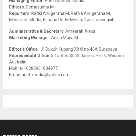
Managing Editor
: Arief Rahman Media
:
Editors
: Gemayudha M
C
Reporters
: Rafiki Anugeraha M, Rafika Anugeraha M,
Masaraafi Media, Espana Radin Media, Dwi Utariningsih
H
Administrative & Secretary
: Ameerah Alexa
Marketing Manager
: Anisa Maya M
Editor’s Office
: Jl. Dukuh Kupang XXXI no.46A Surabaya
Representatif Office
: 52 Upton St, St James, Perth, Western
Australia
Mobile:+ 6288901884977
Email: ariefrmedia@yahoo.com