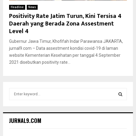
Headline
News
Positivity Rate Jatim Turun, Kini Tersisa 4
Daerah yang Berada Zona Assestment
Level 4
Gubernur Jawa Timur, Khofifah Indar Parawansa JAKARTA,
jurnal9.com – Data assestment kondisi covid-19 di laman
website Kementerian Kesehatan per tanggal 4 September
2021 disebutkan positivity rate...
S
e
a
S
r
c
E
JURNAL9.COM
h
f
A
o