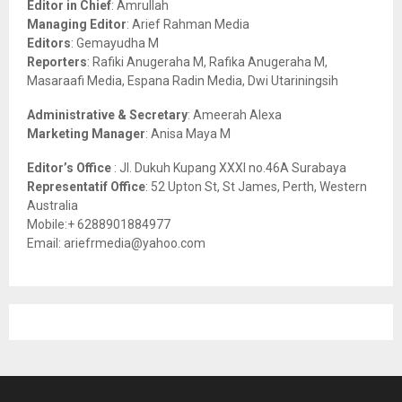
Editor in Chief
: Amrullah
r
R
Managing Editor
: Arief Rahman Media
:
Editors
: Gemayudha M
C
Reporters
: Rafiki Anugeraha M, Rafika Anugeraha M,
Masaraafi Media, Espana Radin Media, Dwi Utariningsih
H
Administrative & Secretary
: Ameerah Alexa
Marketing Manager
: Anisa Maya M
Editor’s Office
: Jl. Dukuh Kupang XXXI no.46A Surabaya
Representatif Office
: 52 Upton St, St James, Perth, Western
Australia
Mobile:+ 6288901884977
Email: ariefrmedia@yahoo.com