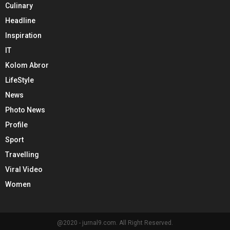
Culinary
Headline
Inspiration
IT
Kolom Abror
LifeStyle
News
Photo News
Profile
Sport
Travelling
Viral Video
Women
@2020 - jurnal9.com. All Right Reserved.