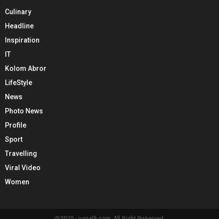
Culinary
Headline
Inspiration
IT
Kolom Abror
LifeStyle
News
Photo News
Profile
Sport
Travelling
Viral Video
Women
@2020 - jurnal9.com. All Right Reserved.