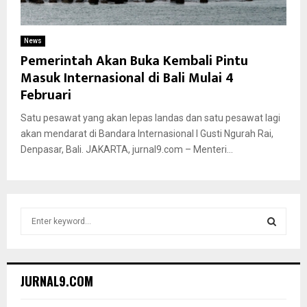
News
Pemerintah Akan Buka Kembali Pintu
Masuk Internasional di Bali Mulai 4
Februari
Satu pesawat yang akan lepas landas dan satu pesawat lagi
akan mendarat di Bandara Internasional I Gusti Ngurah Rai,
Denpasar, Bali. JAKARTA, jurnal9.com – Menteri...
S
e
a
S
r
c
E
JURNAL9.COM
h
f
A