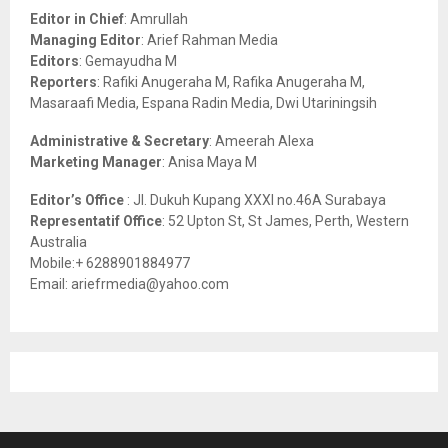
o
Editor in Chief
: Amrullah
r
R
Managing Editor
: Arief Rahman Media
:
Editors
: Gemayudha M
C
Reporters
: Rafiki Anugeraha M, Rafika Anugeraha M,
Masaraafi Media, Espana Radin Media, Dwi Utariningsih
H
Administrative & Secretary
: Ameerah Alexa
Marketing Manager
: Anisa Maya M
Editor’s Office
: Jl. Dukuh Kupang XXXI no.46A Surabaya
Representatif Office
: 52 Upton St, St James, Perth, Western
Australia
Mobile:+ 6288901884977
Email: ariefrmedia@yahoo.com