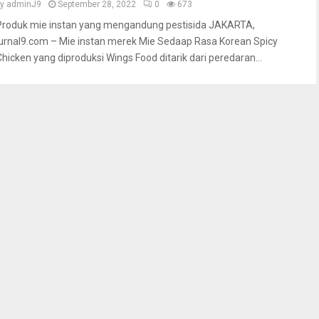
by
adminJ9
September 28, 2022
0
673
Produk mie instan yang mengandung pestisida JAKARTA,
jurnal9.com – Mie instan merek Mie Sedaap Rasa Korean Spicy
Chicken yang diproduksi Wings Food ditarik dari peredaran...