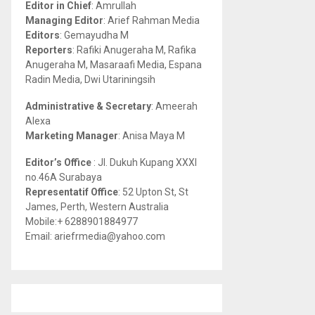
Editor in Chief
: Amrullah
r
R
Managing Editor
: Arief Rahman Media
:
Editors
: Gemayudha M
C
Reporters
: Rafiki Anugeraha M, Rafika
Anugeraha M, Masaraafi Media, Espana
H
Radin Media, Dwi Utariningsih
Administrative & Secretary
: Ameerah
Alexa
Marketing Manager
: Anisa Maya M
Editor’s Office
: Jl. Dukuh Kupang XXXI
no.46A Surabaya
Representatif Office
: 52 Upton St, St
James, Perth, Western Australia
Mobile:+ 6288901884977
Email: ariefrmedia@yahoo.com