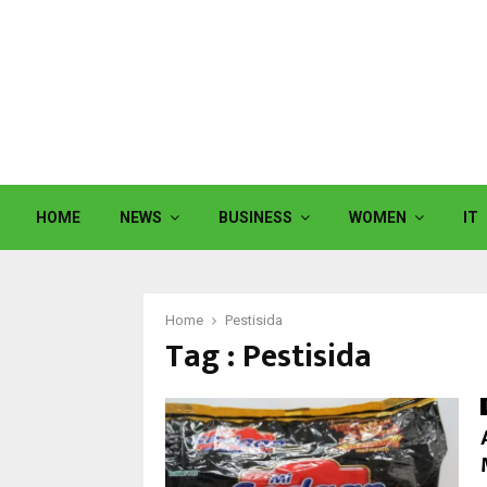
HOME
NEWS
BUSINESS
WOMEN
IT
Home
Pestisida
Tag : Pestisida