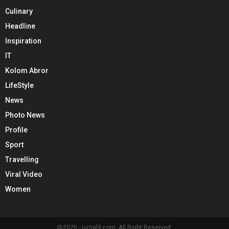
Culinary
Headline
Inspiration
IT
Kolom Abror
LifeStyle
News
Photo News
Profile
Sport
Travelling
Viral Video
Women
@2020 - jurnal9.com. All Right Reserved.