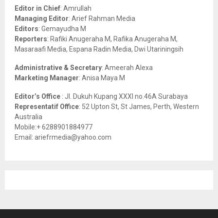
o
Editor in Chief
: Amrullah
r
R
Managing Editor
: Arief Rahman Media
:
Editors
: Gemayudha M
C
Reporters
: Rafiki Anugeraha M, Rafika Anugeraha M,
Masaraafi Media, Espana Radin Media, Dwi Utariningsih
H
Administrative & Secretary
: Ameerah Alexa
Marketing Manager
: Anisa Maya M
Editor’s Office
: Jl. Dukuh Kupang XXXI no.46A Surabaya
Representatif Office
: 52 Upton St, St James, Perth, Western
Australia
Mobile:+ 6288901884977
Email: ariefrmedia@yahoo.com