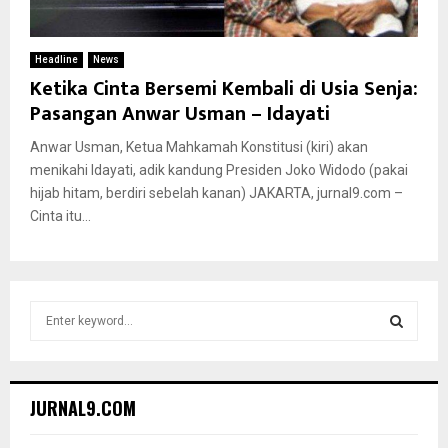
Headline
News
Ketika Cinta Bersemi Kembali di Usia Senja:
Pasangan Anwar Usman – Idayati
Anwar Usman, Ketua Mahkamah Konstitusi (kiri) akan
menikahi Idayati, adik kandung Presiden Joko Widodo (pakai
hijab hitam, berdiri sebelah kanan) JAKARTA, jurnal9.com –
Cinta itu...
S
e
a
S
r
c
E
JURNAL9.COM
h
f
A