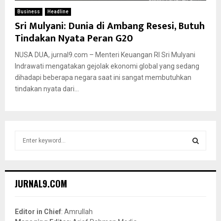
Business
Headline
Sri Mulyani: Dunia di Ambang Resesi, Butuh
Tindakan Nyata Peran G20
NUSA DUA, jurnal9.com – Menteri Keuangan RI Sri Mulyani
Indrawati mengatakan gejolak ekonomi global yang sedang
dihadapi beberapa negara saat ini sangat membutuhkan
tindakan nyata dari...
S
e
a
S
r
c
E
JURNAL9.COM
h
f
A
o
Editor in Chief
: Amrullah
r
R