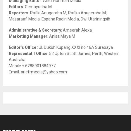
Managing Editor
: Arief Rahman Media
:
Editors
: Gemayudha M
C
Reporters
: Rafiki Anugeraha M, Rafika Anugeraha M,
Masaraafi Media, Espana Radin Media, Dwi Utariningsih
H
Administrative & Secretary
: Ameerah Alexa
Marketing Manager
: Anisa Maya M
Editor’s Office
: Jl. Dukuh Kupang XXXI no.46A Surabaya
Representatif Office
: 52 Upton St, St James, Perth, Western
Australia
Mobile:+ 6288901884977
Email: ariefrmedia@yahoo.com