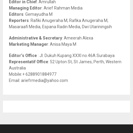
Editor in Chief
: Amrullah
r
R
Managing Editor
: Arief Rahman Media
:
Editors
: Gemayudha M
C
Reporters
: Rafiki Anugeraha M, Rafika Anugeraha M,
Masaraafi Media, Espana Radin Media, Dwi Utariningsih
H
Administrative & Secretary
: Ameerah Alexa
Marketing Manager
: Anisa Maya M
Editor’s Office
: Jl. Dukuh Kupang XXXI no.46A Surabaya
Representatif Office
: 52 Upton St, St James, Perth, Western
Australia
Mobile:+ 6288901884977
Email: ariefrmedia@yahoo.com