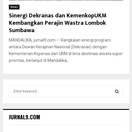
News
Sinergi Dekranas dan KemenkopUKM
Kembangkan Perajin Wastra Lombok
Sumbawa
MANDALIKA, jurnal9.com – Rangkaian sinergi program
antara Dewan Kerajinan Nasional (Dekranas) dengan
Kementerian Koperasi dan UKM di lima destinasi wisata super
prioritas, berlanjut di Mandalika,...
S
e
a
S
r
c
E
JURNAL9.COM
h
f
A
o