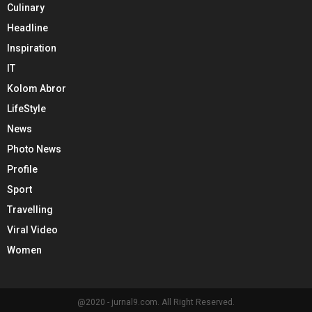
Culinary
Headline
Inspiration
IT
Kolom Abror
LifeStyle
News
Photo News
Profile
Sport
Travelling
Viral Video
Women
@2020 - jurnal9.com. All Right Reserved.