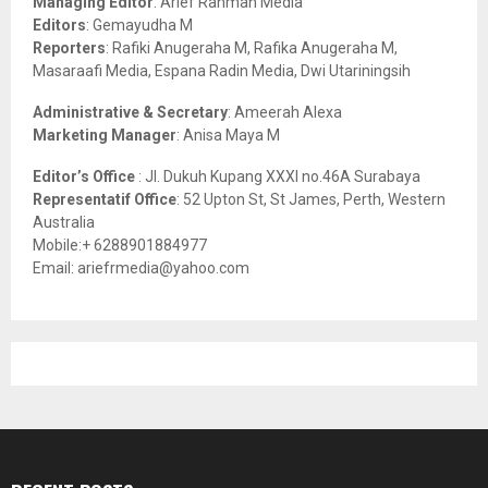
Managing Editor
: Arief Rahman Media
:
Editors
: Gemayudha M
C
Reporters
: Rafiki Anugeraha M, Rafika Anugeraha M,
Masaraafi Media, Espana Radin Media, Dwi Utariningsih
H
Administrative & Secretary
: Ameerah Alexa
Marketing Manager
: Anisa Maya M
Editor’s Office
: Jl. Dukuh Kupang XXXI no.46A Surabaya
Representatif Office
: 52 Upton St, St James, Perth, Western
Australia
Mobile:+ 6288901884977
Email: ariefrmedia@yahoo.com