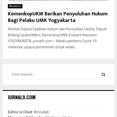
Business
KemenkopUKM Berikan Penyuluhan Hukum
Bagi Pelaku UMK Yogyakarta
Asisten Deputi Fasilitas Hukum dan Konsultasi Usaha, Deputi
Bidang Usaha Mikro, KemenkopUKM, Eviyanti Nasution.
YOGYAKARTA, jurnal9.com – Meski pandemi Covid-19
melanda, upaya pemerintah untuk selalu...
S
e
a
S
r
c
E
JURNAL9.COM
h
f
A
o
Editor in Chief
: Amrullah
r
R