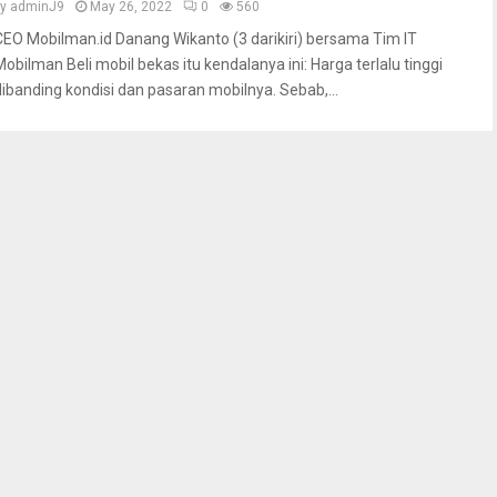
by
adminJ9
May 26, 2022
0
560
CEO Mobilman.id Danang Wikanto (3 darikiri) bersama Tim IT
Mobilman Beli mobil bekas itu kendalanya ini: Harga terlalu tinggi
dibanding kondisi dan pasaran mobilnya. Sebab,...