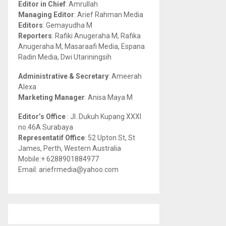
Editor in Chief
: Amrullah
r
R
Managing Editor
: Arief Rahman Media
:
Editors
: Gemayudha M
C
Reporters
: Rafiki Anugeraha M, Rafika
Anugeraha M, Masaraafi Media, Espana
H
Radin Media, Dwi Utariningsih
Administrative & Secretary
: Ameerah
Alexa
Marketing Manager
: Anisa Maya M
Editor’s Office
: Jl. Dukuh Kupang XXXI
no.46A Surabaya
Representatif Office
: 52 Upton St, St
James, Perth, Western Australia
Mobile:+ 6288901884977
Email: ariefrmedia@yahoo.com