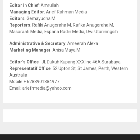
o
Editor in Chief
: Amrullah
r
R
Managing Editor
: Arief Rahman Media
:
Editors
: Gemayudha M
C
Reporters
: Rafiki Anugeraha M, Rafika Anugeraha M,
Masaraafi Media, Espana Radin Media, Dwi Utariningsih
H
Administrative & Secretary
: Ameerah Alexa
Marketing Manager
: Anisa Maya M
Editor’s Office
: Jl. Dukuh Kupang XXXI no.46A Surabaya
Representatif Office
: 52 Upton St, St James, Perth, Western
Australia
Mobile:+ 6288901884977
Email: ariefrmedia@yahoo.com