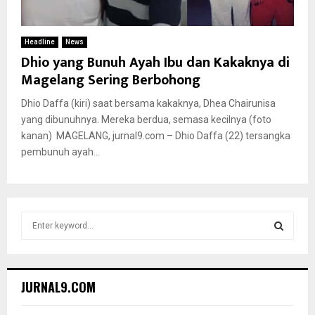
Headline
News
Dhio yang Bunuh Ayah Ibu dan Kakaknya di
Magelang Sering Berbohong
Dhio Daffa (kiri) saat bersama kakaknya, Dhea Chairunisa
yang dibunuhnya. Mereka berdua, semasa kecilnya (foto
kanan) MAGELANG, jurnal9.com – Dhio Daffa (22) tersangka
pembunuh ayah...
S
e
a
S
r
c
E
JURNAL9.COM
h
f
A