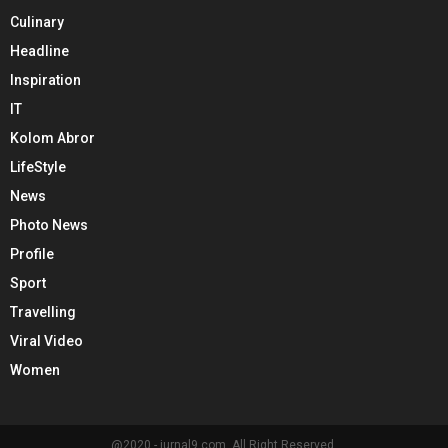
Culinary
Headline
Inspiration
IT
Kolom Abror
LifeStyle
News
Photo News
Profile
Sport
Travelling
Viral Video
Women
@2020 - jurnal9.com. All Right Reserved.