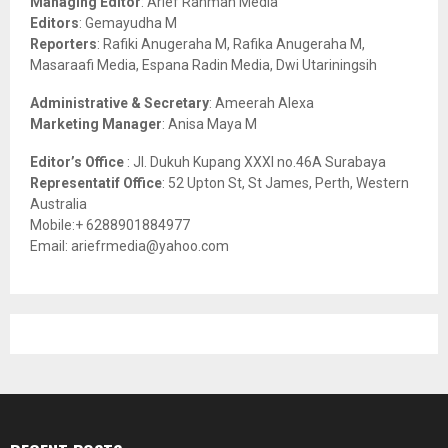
Managing Editor
: Arief Rahman Media
:
Editors
: Gemayudha M
C
Reporters
: Rafiki Anugeraha M, Rafika Anugeraha M,
Masaraafi Media, Espana Radin Media, Dwi Utariningsih
H
Administrative & Secretary
: Ameerah Alexa
Marketing Manager
: Anisa Maya M
Editor’s Office
: Jl. Dukuh Kupang XXXI no.46A Surabaya
Representatif Office
: 52 Upton St, St James, Perth, Western
Australia
Mobile:+ 6288901884977
Email: ariefrmedia@yahoo.com