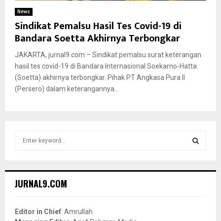
News
Sindikat Pemalsu Hasil Tes Covid-19 di
Bandara Soetta Akhirnya Terbongkar
JAKARTA, jurnal9.com – Sindikat pemalsu surat keterangan
hasil tes covid-19 di Bandara Internasional Soekarno-Hatta
(Soetta) akhirnya terbongkar. Pihak PT Angkasa Pura II
(Persero) dalam keterangannya...
S
e
a
S
r
c
E
JURNAL9.COM
h
f
A
o
Editor in Chief
: Amrullah
r
R